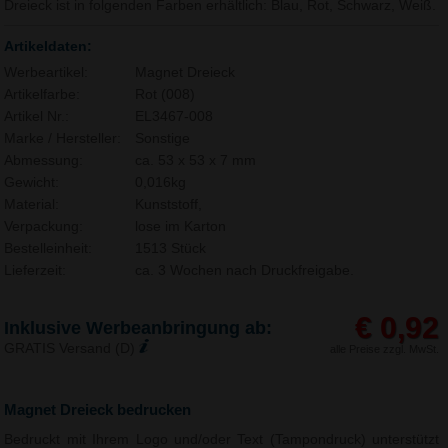
Dreieck ist in folgenden Farben erhältlich: Blau, Rot, Schwarz, Weiß.
Artikeldaten:
Werbeartikel:
Magnet Dreieck
Artikelfarbe:
Rot (008)
Artikel Nr.:
EL3467-008
Marke / Hersteller:
Sonstige
Abmessung:
ca. 53 x 53 x 7 mm
Gewicht:
0,016kg
Material:
Kunststoff,
Verpackung:
lose im Karton
Bestelleinheit:
1513 Stück
Lieferzeit:
ca. 3 Wochen nach Druckfreigabe.
€ 0,92
Inklusive Werbeanbringung ab:
GRATIS Versand (D)
alle Preise zzgl. MwSt.
Magnet Dreieck bedrucken
Bedruckt mit Ihrem Logo und/oder Text (Tampondruck) unterstützt