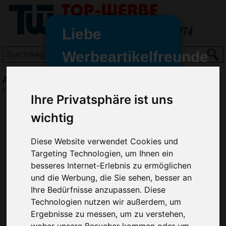
Liebe
Werbeartikelfreunde
und -
Aufbewahrungsdose Bade-Box, Grün
wir sind wieder für Sie da
(Art.-Nr.:
EL3640-004
)
Ihre Privatsphäre ist uns
freundinnen,
wichtig
Seit dem 11. Januar 2022 haben
wir unsere aktiven Geschäfte an
die Firma Advertika übergeben.
Diese Website verwendet Cookies und
Targeting Technologien, um Ihnen ein
Ab sofort können Sie sich bei
besseres Internet-Erlebnis zu ermöglichen
Anfragen und Bestellungen
und die Werbung, die Sie sehen, besser an
vertrauensvoll an Ihre neuen
Ihre Bedürfnisse anzupassen. Diese
Werbemittel-Experten Christian
Technologien nutzen wir außerdem, um
Walter und Nico Vieira wenden.
Ergebnisse zu messen, um zu verstehen,