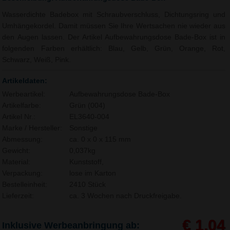
Wasserdichte Badebox mit Schraubverschluss, Dichtungsring und
Umhängekordel. Damit müssen Sie Ihre Wertsachen nie wieder aus
den Augen lassen. Der Artikel Aufbewahrungsdose Bade-Box ist in
folgenden Farben erhältlich: Blau, Gelb, Grün, Orange, Rot,
Schwarz, Weiß, Pink.
Artikeldaten:
Werbeartikel:
Aufbewahrungsdose Bade-Box
Artikelfarbe:
Grün (004)
Artikel Nr.:
EL3640-004
Marke / Hersteller:
Sonstige
Abmessung:
ca. 0 x 0 x 115 mm
Gewicht:
0,037kg
Material:
Kunststoff,
Verpackung:
lose im Karton
Bestelleinheit:
2410 Stück
Lieferzeit:
ca. 3 Wochen nach Druckfreigabe.
€ 1,04
Inklusive Werbeanbringung ab: