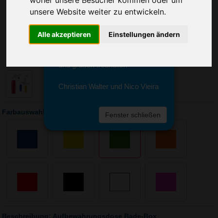
woher unsere Besucher kommen oder um
Sie erreichen sie von Montag bis
unsere Website weiter zu entwickeln.
Freitag zwischen 8 und 18 Uhr
unter 0611 94 585 2749 oder
info@advertika.de.
Alle akzeptieren
Einstellungen ändern
Wir freuen uns auf Ihre Anfrage
und grüßen freundlich
Christian Walter und Nico Vieira
Farbauswahl: Aufbewahrungsdose Bade-Box
Fenster schließen
Beschreibung: Aufbewahrungsdose Bade-Box