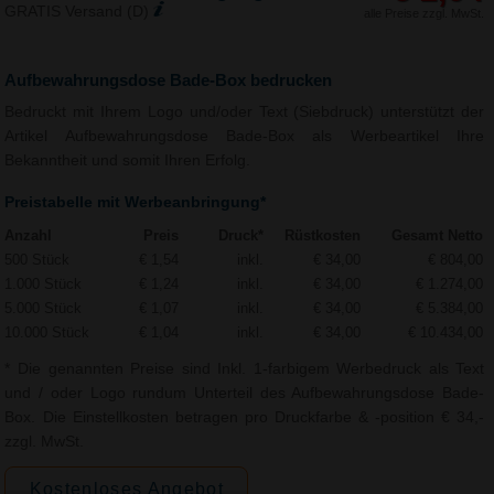
GRATIS Versand (D)
alle Preise zzgl. MwSt.
Aufbewahrungsdose Bade-Box bedrucken
Bedruckt mit Ihrem Logo und/oder Text (Siebdruck) unterstützt der
Artikel Aufbewahrungsdose Bade-Box als Werbeartikel Ihre
Bekanntheit und somit Ihren Erfolg.
Preistabelle mit Werbeanbringung*
Anzahl
Preis
Druck*
Rüstkosten
Gesamt Netto
500 Stück
€ 1,54
inkl.
€ 34,00
€ 804,00
1.000 Stück
€ 1,24
inkl.
€ 34,00
€ 1.274,00
5.000 Stück
€ 1,07
inkl.
€ 34,00
€ 5.384,00
10.000 Stück
€ 1,04
inkl.
€ 34,00
€ 10.434,00
* Die genannten Preise sind Inkl. 1-farbigem Werbedruck als Text
und / oder Logo rundum Unterteil des Aufbewahrungsdose Bade-
Box. Die Einstellkosten betragen pro Druckfarbe & -position € 34,-
zzgl. MwSt.
Kostenloses Angebot