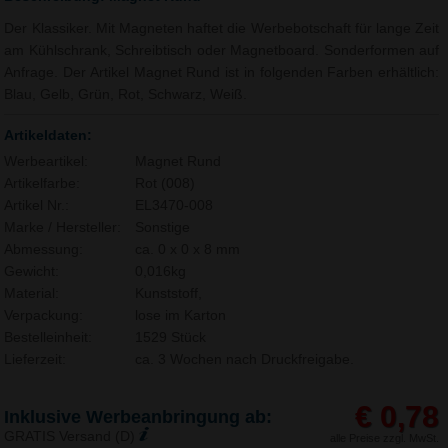
Der Klassiker. Mit Magneten haftet die Werbebotschaft für lange Zeit
am Kühlschrank, Schreibtisch oder Magnetboard. Sonderformen auf
Anfrage. Der Artikel Magnet Rund ist in folgenden Farben erhältlich:
Blau, Gelb, Grün, Rot, Schwarz, Weiß.
Artikeldaten:
Werbeartikel:
Magnet Rund
Artikelfarbe:
Rot (008)
Artikel Nr.:
EL3470-008
Marke / Hersteller:
Sonstige
Abmessung:
ca. 0 x 0 x 8 mm
Gewicht:
0,016kg
Material:
Kunststoff,
Verpackung:
lose im Karton
Bestelleinheit:
1529 Stück
Lieferzeit:
ca. 3 Wochen nach Druckfreigabe.
€ 0,78
Inklusive Werbeanbringung ab:
GRATIS Versand (D)
alle Preise zzgl. MwSt.