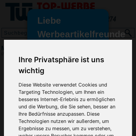
Liebe
Werbeartikelfreunde
und -
Magnet Rund, Rot
wir sind wieder für Sie da
(Art.-Nr.:
EL3470-008
)
Ihre Privatsphäre ist uns
freundinnen,
wichtig
Seit dem 11. Januar 2022 haben
wir unsere aktiven Geschäfte an
die Firma Advertika übergeben.
Diese Website verwendet Cookies und
Targeting Technologien, um Ihnen ein
Ab sofort können Sie sich bei
besseres Internet-Erlebnis zu ermöglichen
Anfragen und Bestellungen
und die Werbung, die Sie sehen, besser an
vertrauensvoll an Ihre neuen
Ihre Bedürfnisse anzupassen. Diese
Werbemittel-Experten Christian
Technologien nutzen wir außerdem, um
Walter und Nico Vieira wenden.
Ergebnisse zu messen, um zu verstehen,
woher unsere Besucher kommen oder um