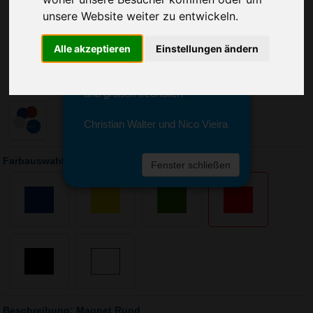
Sie erreichen sie von Montag bis
unsere Website weiter zu entwickeln.
Freitag zwischen 8 und 18 Uhr
unter 0611 94 585 2749 oder
info@advertika.de.
Alle akzeptieren
Einstellungen ändern
Wir freuen uns auf Ihre Anfrage
und grüßen freundlich
Christian Walter und Nico Vieira
Farbauswahl: Magnet Rund
Fenster schließen
Beschreibung: Magnet Rund