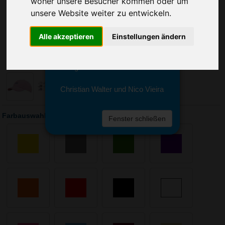
woher unsere Besucher kommen oder um
Sie erreichen sie von Montag bis
Freitag zwischen 8 und 18 Uhr
unsere Website weiter zu entwickeln.
unter 0611 94 585 2749 oder
info@advertika.de.
Alle akzeptieren
Einstellungen ändern
Wir freuen uns auf Ihre Anfrage
und grüßen freundlich
Christian Walter und Nico Vieira
Farbauswahl: Cap Brushed
Fenster schließen