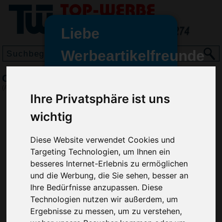
Liebe
Werbeartikelfreunde
und -
Cap Brushed
wir sind wieder für Sie da
(Art.-Nr.:
7760
)
Ihre Privatsphäre ist uns
freundinnen,
wichtig
Seit dem 11. Januar 2022 haben
wir unsere aktiven Geschäfte an
die Firma Advertika übergeben.
Diese Website verwendet Cookies und
Targeting Technologien, um Ihnen ein
Ab sofort können Sie sich bei
besseres Internet-Erlebnis zu ermöglichen
Anfragen und Bestellungen
und die Werbung, die Sie sehen, besser an
vertrauensvoll an Ihre neuen
Ihre Bedürfnisse anzupassen. Diese
Werbemittel-Experten Christian
Technologien nutzen wir außerdem, um
Walter und Nico Vieira wenden.
Ergebnisse zu messen, um zu verstehen,