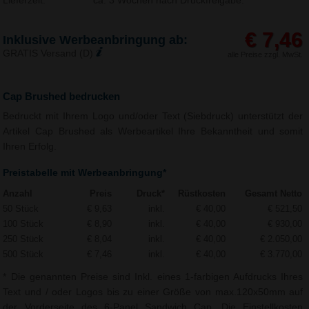
Lieferzeit:
ca. 3 Wochen nach Druckfreigabe.
€ 7,46
Inklusive Werbeanbringung ab:
GRATIS Versand (D)
alle Preise zzgl. MwSt.
Cap Brushed bedrucken
Bedruckt mit Ihrem Logo und/oder Text (Siebdruck) unterstützt der
Artikel Cap Brushed als Werbeartikel Ihre Bekanntheit und somit
Ihren Erfolg.
Preistabelle mit Werbeanbringung*
Anzahl
Preis
Druck*
Rüstkosten
Gesamt Netto
50 Stück
€ 9,63
inkl.
€ 40,00
€ 521,50
100 Stück
€ 8,90
inkl.
€ 40,00
€ 930,00
250 Stück
€ 8,04
inkl.
€ 40,00
€ 2.050,00
500 Stück
€ 7,46
inkl.
€ 40,00
€ 3.770,00
* Die genannten Preise sind Inkl. eines 1-farbigen Aufdrucks Ihres
Text und / oder Logos bis zu einer Größe von max.120x50mm auf
der Vorderseite des 6-Panel Sandwich Cap. Die Einstellkosten