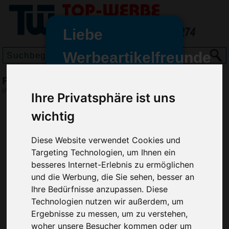
Liebe
Werbeartikelfreunde
und -
Filzhut Seppel
wir sind wieder für Sie da
(Art.-Nr.:
EL4407
)
Ihre Privatsphäre ist uns
freundinnen,
wichtig
Seit dem 11. Januar 2022 haben
wir unsere aktiven Geschäfte an
Diese Website verwendet Cookies und
die Firma Advertika übergeben.
Targeting Technologien, um Ihnen ein
Ab sofort können Sie sich bei
besseres Internet-Erlebnis zu ermöglichen
Anfragen und Bestellungen
und die Werbung, die Sie sehen, besser an
vertrauensvoll an Ihre neuen
Ihre Bedürfnisse anzupassen. Diese
Werbemittel-Experten Christian
Technologien nutzen wir außerdem, um
Walter und Nico Vieira wenden.
Ergebnisse zu messen, um zu verstehen,
woher unsere Besucher kommen oder um