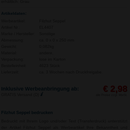
erhältlich: Grau.
Artikeldaten:
Werbeartikel:
Filzhut Seppel
Artikel Nr.:
EL4407
Marke / Hersteller:
Sonstige
Abmessung:
ca. 0 x 0 x 250 mm
Gewicht:
0,082kg
Material:
andere,
Verpackung:
lose im Karton
Bestelleinheit:
4623 Stück
Lieferzeit:
ca. 3 Wochen nach Druckfreigabe.
€ 2,98
Inklusive Werbeanbringung ab:
GRATIS Versand (D)
alle Preise zzgl. MwSt.
Filzhut Seppel bedrucken
Bedruckt mit Ihrem Logo und/oder Text (Transferdruck) unterstützt
der Artikel Filzhut Seppel als Werbeartikel Ihre Bekanntheit und