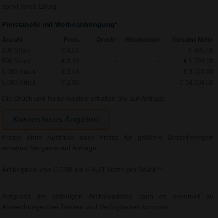
somit Ihren Erfolg.
Preistabelle mit Werbeanbringung*
Anzahl
Preis
Druck*
Rüstkosten
Gesamt Netto
100 Stück
€ 4,51
-
-
€ 485,00
500 Stück
€ 3,40
-
-
€ 1.734,00
1.000 Stück
€ 3,14
-
-
€ 3.174,00
5.000 Stück
€ 2,98
-
-
€ 14.934,00
Die Druck und Nebenkosten erhalten Sie auf Anfrage
Kostenloses Angebot
Preise ohne Aufdruck oder Preise für größere Bestellmengen
erhalten Sie gerne auf Anfrage.
Artikelpreis von € 2,98 bis € 4,51 Netto pro Stück**
Aufgrund der ständigen Artikelupdates kann es eventuell zu
Abweichungen bei Preisen und Verfügbarkeit kommen.