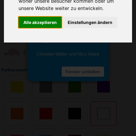
woher unsere Besucher kommen oder um
Sie erreichen sie von Montag bis
Freitag zwischen 8 und 18 Uhr
unsere Website weiter zu entwickeln.
unter 0611 94 585 2749 oder
info@advertika.de.
Alle akzeptieren
Einstellungen ändern
Wir freuen uns auf Ihre Anfrage
und grüßen freundlich
Christian Walter und Nico Vieira
Farbauswahl: Cap Brushed
Fenster schließen