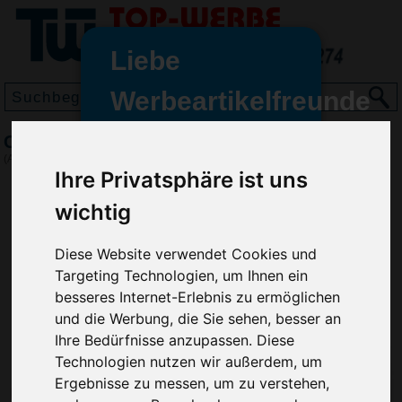
Liebe
Werbeartikelfreunde
und -
Cap Brushed, Weiß
wir sind wieder für Sie da
(Art.-Nr.:
7760-002
)
freundinnen,
Ihre Privatsphäre ist uns
Seit dem 11. Januar 2022 haben
wichtig
wir unsere aktiven Geschäfte an
die Firma Advertika übergeben.
Diese Website verwendet Cookies und
Targeting Technologien, um Ihnen ein
Ab sofort können Sie sich bei
besseres Internet-Erlebnis zu ermöglichen
Anfragen und Bestellungen
und die Werbung, die Sie sehen, besser an
vertrauensvoll an Ihre neuen
Ihre Bedürfnisse anzupassen. Diese
Werbemittel-Experten Christian
Technologien nutzen wir außerdem, um
Walter und Nico Vieira wenden.
Ergebnisse zu messen, um zu verstehen,