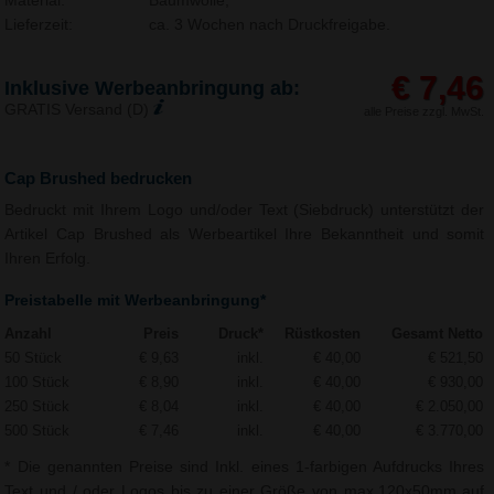
Material:
Baumwolle,
Lieferzeit:
ca. 3 Wochen nach Druckfreigabe.
€ 7,46
Inklusive Werbeanbringung ab:
GRATIS Versand (D)
alle Preise zzgl. MwSt.
Cap Brushed bedrucken
Bedruckt mit Ihrem Logo und/oder Text (Siebdruck) unterstützt der
Artikel Cap Brushed als Werbeartikel Ihre Bekanntheit und somit
Ihren Erfolg.
Preistabelle mit Werbeanbringung*
Anzahl
Preis
Druck*
Rüstkosten
Gesamt Netto
50 Stück
€ 9,63
inkl.
€ 40,00
€ 521,50
100 Stück
€ 8,90
inkl.
€ 40,00
€ 930,00
250 Stück
€ 8,04
inkl.
€ 40,00
€ 2.050,00
500 Stück
€ 7,46
inkl.
€ 40,00
€ 3.770,00
* Die genannten Preise sind Inkl. eines 1-farbigen Aufdrucks Ihres
Text und / oder Logos bis zu einer Größe von max.120x50mm auf