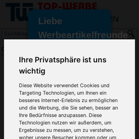
Liebe
Werbeartikelfreunde
und -
Campingstuhl Cross-Country, Grün
wir sind wieder für Sie da
(Art.-Nr.:
EL3927-004
)
Ihre Privatsphäre ist uns
freundinnen,
wichtig
Seit dem 11. Januar 2022 haben
wir unsere aktiven Geschäfte an
Diese Website verwendet Cookies und
die Firma Advertika übergeben.
Targeting Technologien, um Ihnen ein
Ab sofort können Sie sich bei
besseres Internet-Erlebnis zu ermöglichen
Anfragen und Bestellungen
und die Werbung, die Sie sehen, besser an
vertrauensvoll an Ihre neuen
Ihre Bedürfnisse anzupassen. Diese
Werbemittel-Experten Christian
Technologien nutzen wir außerdem, um
Walter und Nico Vieira wenden.
Ergebnisse zu messen, um zu verstehen,
woher unsere Besucher kommen oder um