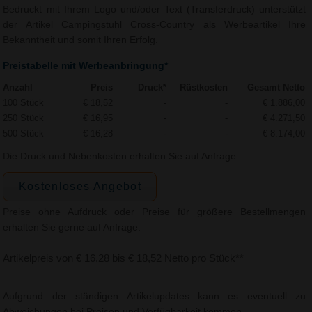
Bedruckt mit Ihrem Logo und/oder Text (Transferdruck) unterstützt
der Artikel Campingstuhl Cross-Country als Werbeartikel Ihre
Bekanntheit und somit Ihren Erfolg.
Preistabelle mit Werbeanbringung*
Anzahl
Preis
Druck*
Rüstkosten
Gesamt Netto
100 Stück
€ 18,52
-
-
€ 1.886,00
250 Stück
€ 16,95
-
-
€ 4.271,50
500 Stück
€ 16,28
-
-
€ 8.174,00
Die Druck und Nebenkosten erhalten Sie auf Anfrage
Kostenloses Angebot
Preise ohne Aufdruck oder Preise für größere Bestellmengen
erhalten Sie gerne auf Anfrage.
Artikelpreis von € 16,28 bis € 18,52 Netto pro Stück**
Aufgrund der ständigen Artikelupdates kann es eventuell zu
Abweichungen bei Preisen und Verfügbarkeit kommen.