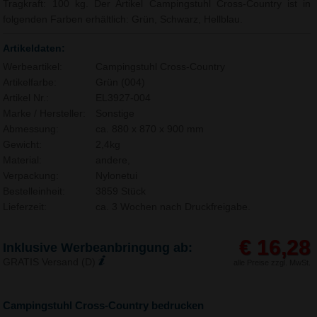
Tragkraft: 100 kg. Der Artikel Campingstuhl Cross-Country ist in
folgenden Farben erhältlich: Grün, Schwarz, Hellblau.
Artikeldaten:
Werbeartikel:
Campingstuhl Cross-Country
Artikelfarbe:
Grün (004)
Artikel Nr.:
EL3927-004
Marke / Hersteller:
Sonstige
Abmessung:
ca. 880 x 870 x 900 mm
Gewicht:
2,4kg
Material:
andere,
Verpackung:
Nylonetui
Bestelleinheit:
3859 Stück
Lieferzeit:
ca. 3 Wochen nach Druckfreigabe.
€ 16,28
Inklusive Werbeanbringung ab:
GRATIS Versand (D)
alle Preise zzgl. MwSt.
Campingstuhl Cross-Country bedrucken