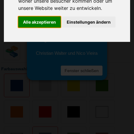
woher unsere Besucher kommen oder um
Sie erreichen sie von Montag bis
Freitag zwischen 8 und 18 Uhr
unsere Website weiter zu entwickeln.
unter 0611 94 585 2749 oder
info@advertika.de.
Alle akzeptieren
Einstellungen ändern
Wir freuen uns auf Ihre Anfrage
und grüßen freundlich
Christian Walter und Nico Vieira
Farbauswahl: Brotzeitdose Wave, mittel
Fenster schließen