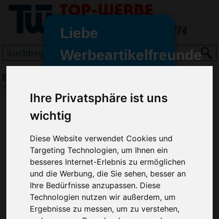
Liebe
Werbeartikelfreunde
und -
Brotzeitdose Wave, mittel, Metall Blau
wir sind wieder für Sie da
(Art.-Nr.:
EL3660-005
)
freundinnen,
Ihre Privatsphäre ist uns
Seit dem 11. Januar 2022 haben
wichtig
wir unsere aktiven Geschäfte an
die Firma Advertika übergeben.
Diese Website verwendet Cookies und
Targeting Technologien, um Ihnen ein
Ab sofort können Sie sich bei
besseres Internet-Erlebnis zu ermöglichen
Anfragen und Bestellungen
und die Werbung, die Sie sehen, besser an
vertrauensvoll an Ihre neuen
Ihre Bedürfnisse anzupassen. Diese
Werbemittel-Experten Christian
Technologien nutzen wir außerdem, um
Walter und Nico Vieira wenden.
Ergebnisse zu messen, um zu verstehen,