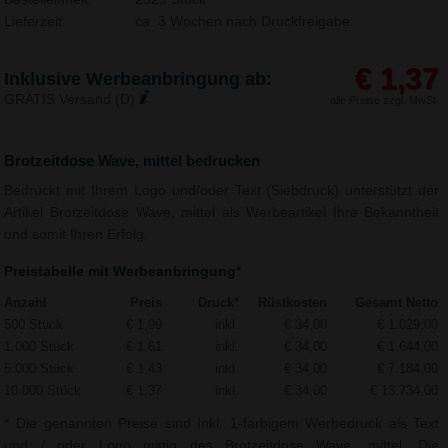
Lieferzeit:
ca. 3 Wochen nach Druckfreigabe.
€ 1,37
Inklusive Werbeanbringung ab:
GRATIS Versand (D)
alle Preise zzgl. MwSt.
Brotzeitdose Wave, mittel bedrucken
Bedruckt mit Ihrem Logo und/oder Text (Siebdruck) unterstützt der
Artikel Brotzeitdose Wave, mittel als Werbeartikel Ihre Bekanntheit
und somit Ihren Erfolg.
Preistabelle mit Werbeanbringung*
Anzahl
Preis
Druck*
Rüstkosten
Gesamt Netto
500 Stück
€ 1,99
inkl.
€ 34,00
€ 1.029,00
1.000 Stück
€ 1,61
inkl.
€ 34,00
€ 1.644,00
5.000 Stück
€ 1,43
inkl.
€ 34,00
€ 7.184,00
10.000 Stück
€ 1,37
inkl.
€ 34,00
€ 13.734,00
* Die genannten Preise sind Inkl. 1-farbigem Werbedruck als Text
und / oder Logo mittig des Brotzeitdose Wave, mittel. Die