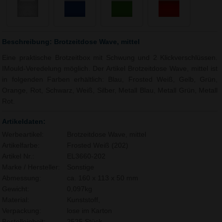
Beschreibung: Brotzeitdose Wave, mittel
Eine praktische Brotzeitbox mit Schwung und 2 Klickverschlüssen.
IMould-Veredelung möglich. Der Artikel Brotzeitdose Wave, mittel ist
in folgenden Farben erhältlich: Blau, Frosted Weiß, Gelb, Grün,
Orange, Rot, Schwarz, Weiß, Silber, Metall Blau, Metall Grün, Metall
Rot.
Artikeldaten:
Werbeartikel:
Brotzeitdose Wave, mittel
Artikelfarbe:
Frosted Weiß (202)
Artikel Nr.:
EL3660-202
Marke / Hersteller:
Sonstige
Abmessung:
ca. 160 x 113 x 50 mm
Gewicht:
0,097kg
Material:
Kunststoff,
Verpackung:
lose im Karton
Bestelleinheit:
2525 Stück