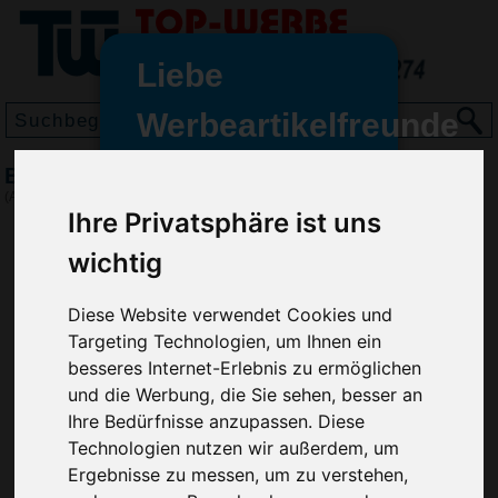
Liebe
Werbeartikelfreunde
und -
Brotzeitdose Wave, mittel, Frosted Weiß
wir sind wieder für Sie da
(Art.-Nr.:
EL3660-202
)
freundinnen,
Ihre Privatsphäre ist uns
Seit dem 11. Januar 2022 haben
wichtig
wir unsere aktiven Geschäfte an
die Firma Advertika übergeben.
Diese Website verwendet Cookies und
Targeting Technologien, um Ihnen ein
Ab sofort können Sie sich bei
besseres Internet-Erlebnis zu ermöglichen
Anfragen und Bestellungen
und die Werbung, die Sie sehen, besser an
vertrauensvoll an Ihre neuen
Ihre Bedürfnisse anzupassen. Diese
Werbemittel-Experten Christian
Technologien nutzen wir außerdem, um
Walter und Nico Vieira wenden.
Ergebnisse zu messen, um zu verstehen,