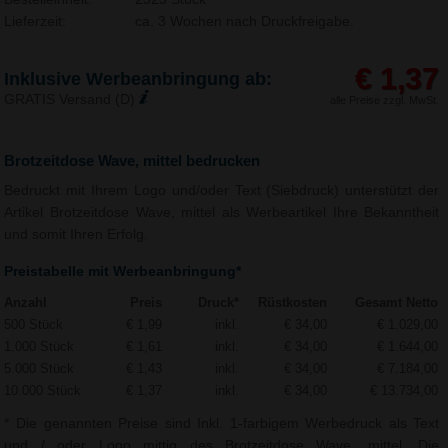
Lieferzeit:
ca. 3 Wochen nach Druckfreigabe.
€ 1,37
Inklusive Werbeanbringung ab:
GRATIS Versand (D)
alle Preise zzgl. MwSt.
Brotzeitdose Wave, mittel bedrucken
Bedruckt mit Ihrem Logo und/oder Text (Siebdruck) unterstützt der
Artikel Brotzeitdose Wave, mittel als Werbeartikel Ihre Bekanntheit
und somit Ihren Erfolg.
Preistabelle mit Werbeanbringung*
Anzahl
Preis
Druck*
Rüstkosten
Gesamt Netto
500 Stück
€ 1,99
inkl.
€ 34,00
€ 1.029,00
1.000 Stück
€ 1,61
inkl.
€ 34,00
€ 1.644,00
5.000 Stück
€ 1,43
inkl.
€ 34,00
€ 7.184,00
10.000 Stück
€ 1,37
inkl.
€ 34,00
€ 13.734,00
* Die genannten Preise sind Inkl. 1-farbigem Werbedruck als Text
und / oder Logo mittig des Brotzeitdose Wave, mittel. Die