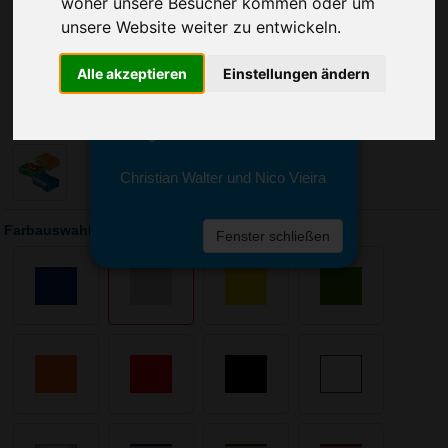
woher unsere Besucher kommen oder um
Sie erreichen sie von Montag bis
Freitag zwischen 8 und 18 Uhr
unsere Website weiter zu entwickeln.
unter 0611 94 585 2749 oder
info@advertika.de.
Alle akzeptieren
Einstellungen ändern
Wir freuen uns auf Ihre Anfrage
und grüßen freundlich
Christian Walter und Nico Vieira
Farbauswahl: Brotzeitdose Wave, mittel
Fenster schließen