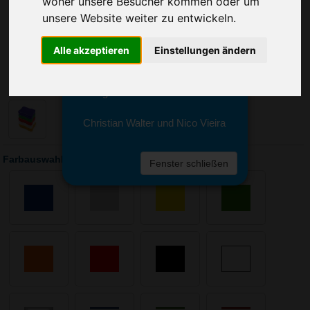
woher unsere Besucher kommen oder um
Sie erreichen sie von Montag bis
Freitag zwischen 8 und 18 Uhr
unsere Website weiter zu entwickeln.
unter 0611 94 585 2749 oder
info@advertika.de.
Alle akzeptieren
Einstellungen ändern
Wir freuen uns auf Ihre Anfrage
und grüßen freundlich
Christian Walter und Nico Vieira
Farbauswahl: Brotzeitdose Wave, klein
Fenster schließen