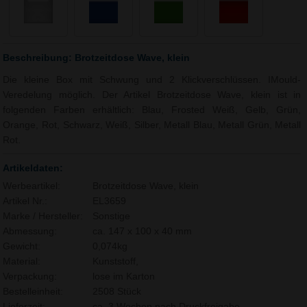
Beschreibung: Brotzeitdose Wave, klein
Die kleine Box mit Schwung und 2 Klickverschlüssen. IMould-
Veredelung möglich. Der Artikel Brotzeitdose Wave, klein ist in
folgenden Farben erhältlich: Blau, Frosted Weiß, Gelb, Grün,
Orange, Rot, Schwarz, Weiß, Silber, Metall Blau, Metall Grün, Metall
Rot.
Artikeldaten:
Werbeartikel:
Brotzeitdose Wave, klein
Artikel Nr.:
EL3659
Marke / Hersteller:
Sonstige
Abmessung:
ca. 147 x 100 x 40 mm
Gewicht:
0,074kg
Material:
Kunststoff,
Verpackung:
lose im Karton
Bestelleinheit:
2508 Stück
Lieferzeit:
ca. 3 Wochen nach Druckfreigabe.