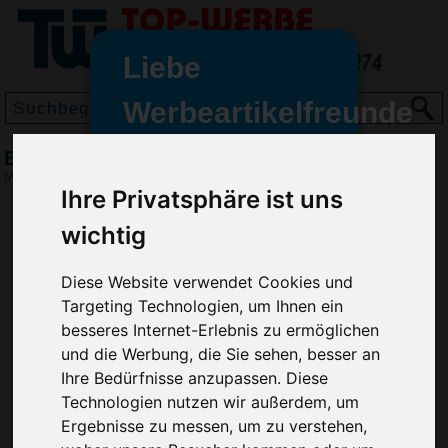
Liebe
Werbeartikelfreunde
und -
Brotzeitdose Wave, klein
wir sind wieder für Sie da
(Art.-Nr.:
EL3659
)
Ihre Privatsphäre ist uns
freundinnen,
wichtig
Seit dem 11. Januar 2022 haben
wir unsere aktiven Geschäfte an
die Firma Advertika übergeben.
Diese Website verwendet Cookies und
Targeting Technologien, um Ihnen ein
Ab sofort können Sie sich bei
besseres Internet-Erlebnis zu ermöglichen
Anfragen und Bestellungen
und die Werbung, die Sie sehen, besser an
vertrauensvoll an Ihre neuen
Ihre Bedürfnisse anzupassen. Diese
Werbemittel-Experten Christian
Technologien nutzen wir außerdem, um
Walter und Nico Vieira wenden.
Ergebnisse zu messen, um zu verstehen,