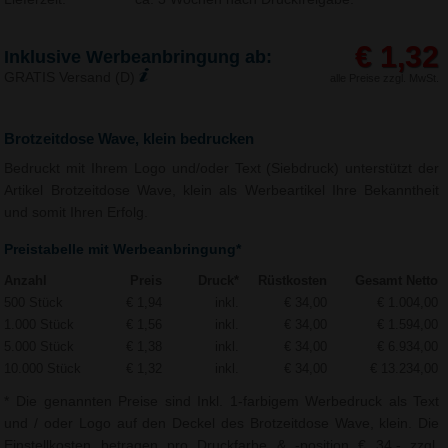
€ 1,32
Inklusive Werbeanbringung ab:
GRATIS Versand (D)
alle Preise zzgl. MwSt.
Brotzeitdose Wave, klein bedrucken
Bedruckt mit Ihrem Logo und/oder Text (Siebdruck) unterstützt der
Artikel Brotzeitdose Wave, klein als Werbeartikel Ihre Bekanntheit
und somit Ihren Erfolg.
Preistabelle mit Werbeanbringung*
Anzahl
Preis
Druck*
Rüstkosten
Gesamt Netto
500 Stück
€ 1,94
inkl.
€ 34,00
€ 1.004,00
1.000 Stück
€ 1,56
inkl.
€ 34,00
€ 1.594,00
5.000 Stück
€ 1,38
inkl.
€ 34,00
€ 6.934,00
10.000 Stück
€ 1,32
inkl.
€ 34,00
€ 13.234,00
* Die genannten Preise sind Inkl. 1-farbigem Werbedruck als Text
und / oder Logo auf den Deckel des Brotzeitdose Wave, klein. Die
Einstellkosten betragen pro Druckfarbe & -position € 34,- zzgl.