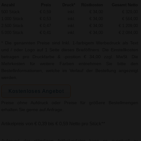
Anzahl
Preis
Druck*
Rüstkosten
Gesamt Netto
500 Stück
€ 0,59
inkl.
€ 34,00
€ 329,00
1.000 Stück
€ 0,53
inkl.
€ 34,00
€ 564,00
2.500 Stück
€ 0,47
inkl.
€ 34,00
€ 1.209,00
5.000 Stück
€ 0,41
inkl.
€ 34,00
€ 2.084,00
* Die genannten Preise sind Inkl. 1-farbigem Werbedruck als Text
und / oder Logo auf 1 Seite dieses Brieföffners. Die Einstellkosten
betragen pro Druckfarbe & -position € 34,00 zzgl. MwSt. Die
Mehrkosten für weitere Farben entnehmen Sie bitte den
Bestellinformationen, welche im Verlauf der Bestellung angezeigt
werden.
Kostenloses Angebot
Preise ohne Aufdruck oder Preise für größere Bestellmengen
erhalten Sie gerne auf Anfrage.
Artikelpreis von € 0,39 bis € 0,59 Netto pro Stück**
Aufgrund der ständigen Artikelupdates kann es eventuell zu