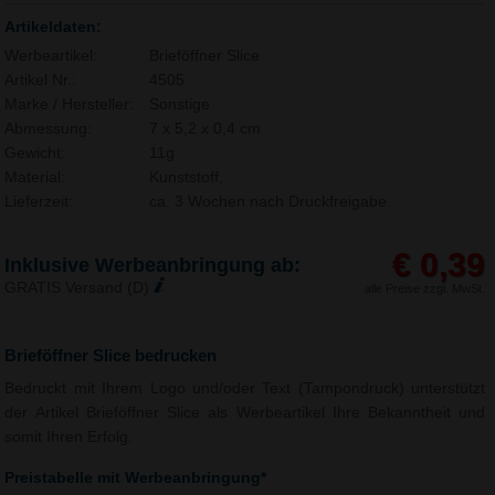
Artikeldaten:
Werbeartikel:
Brieföffner Slice
Artikel Nr.:
4505
Marke / Hersteller:
Sonstige
Abmessung:
7 x 5,2 x 0,4 cm
Gewicht:
11g
Material:
Kunststoff,
Lieferzeit:
ca. 3 Wochen nach Druckfreigabe.
€ 0,39
Inklusive Werbeanbringung ab:
GRATIS Versand (D)
alle Preise zzgl. MwSt.
Brieföffner Slice bedrucken
Bedruckt mit Ihrem Logo und/oder Text (Tampondruck) unterstützt
der Artikel Brieföffner Slice als Werbeartikel Ihre Bekanntheit und
somit Ihren Erfolg.
Preistabelle mit Werbeanbringung*