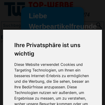
Liebe
Werbeartikelfreunde
und -
Brieföffner Slice
wir sind wieder für Sie da
(Art.-Nr.:
4505
)
Ihre Privatsphäre ist uns
freundinnen,
wichtig
Seit dem 11. Januar 2022 haben
wir unsere aktiven Geschäfte an
Diese Website verwendet Cookies und
die Firma Advertika übergeben.
Targeting Technologien, um Ihnen ein
Ab sofort können Sie sich bei
besseres Internet-Erlebnis zu ermöglichen
Anfragen und Bestellungen
und die Werbung, die Sie sehen, besser an
vertrauensvoll an Ihre neuen
Ihre Bedürfnisse anzupassen. Diese
Werbemittel-Experten Christian
Technologien nutzen wir außerdem, um
Walter und Nico Vieira wenden.
Ergebnisse zu messen, um zu verstehen,
woher unsere Besucher kommen oder um