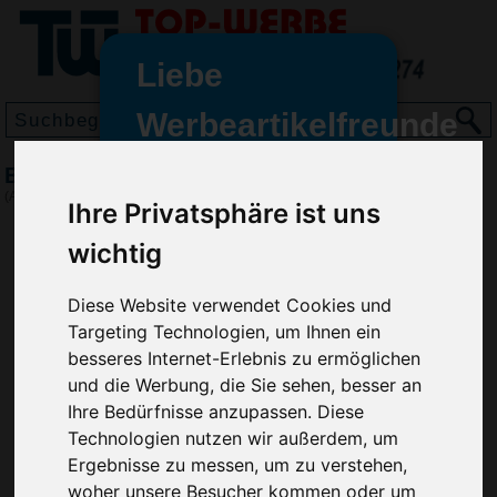
Liebe
Werbeartikelfreunde
und -
Brieföffner Multi, Transparent
wir sind wieder für Sie da
(Art.-Nr.:
EL3547-200
)
Ihre Privatsphäre ist uns
freundinnen,
wichtig
Seit dem 11. Januar 2022 haben
wir unsere aktiven Geschäfte an
Diese Website verwendet Cookies und
die Firma Advertika übergeben.
Targeting Technologien, um Ihnen ein
Ab sofort können Sie sich bei
besseres Internet-Erlebnis zu ermöglichen
Anfragen und Bestellungen
und die Werbung, die Sie sehen, besser an
vertrauensvoll an Ihre neuen
Ihre Bedürfnisse anzupassen. Diese
Werbemittel-Experten Christian
Technologien nutzen wir außerdem, um
Walter und Nico Vieira wenden.
Ergebnisse zu messen, um zu verstehen,
woher unsere Besucher kommen oder um