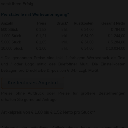
somit Ihren Erfolg.
Preistabelle mit Werbeanbringung*
Anzahl
Preis
Druck*
Rüstkosten
Gesamt Netto
500 Stück
€ 1,52
inkl.
€ 34,00
€ 794,00
1.000 Stück
€ 1,21
inkl.
€ 34,00
€ 1.244,00
5.000 Stück
€ 1,05
inkl.
€ 34,00
€ 5.284,00
10.000 Stück
€ 1,00
inkl.
€ 34,00
€ 10.034,00
* Die genannten Preise sind Inkl. 1-farbigem Werbedruck als Text
und / oder Logo mittig des Brieföffner Multi. Die Einstellkosten
betragen pro Druckfarbe & -position € 34,- zzgl. MwSt.
Kostenloses Angebot
Preise ohne Aufdruck oder Preise für größere Bestellmengen
erhalten Sie gerne auf Anfrage.
Artikelpreis von € 1,00 bis € 1,52 Netto pro Stück**
Aufgrund der ständigen Artikelupdates kann es eventuell zu