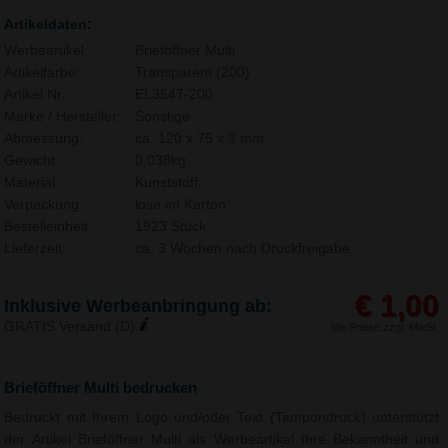
Artikeldaten:
Werbeartikel:
Brieföffner Multi
Artikelfarbe:
Transparent (200)
Artikel Nr.:
EL3547-200
Marke / Hersteller:
Sonstige
Abmessung:
ca. 120 x 75 x 3 mm
Gewicht:
0,038kg
Material:
Kunststoff,
Verpackung:
lose im Karton
Bestelleinheit:
1923 Stück
Lieferzeit:
ca. 3 Wochen nach Druckfreigabe.
€ 1,00
Inklusive Werbeanbringung ab:
GRATIS Versand (D)
alle Preise zzgl. MwSt.
Brieföffner Multi bedrucken
Bedruckt mit Ihrem Logo und/oder Text (Tampondruck) unterstützt
der Artikel Brieföffner Multi als Werbeartikel Ihre Bekanntheit und