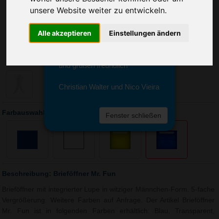
Sie erreichen sie von Montag bis
unsere Website weiter zu entwickeln.
Freitag zwischen 8 und 18 Uhr
unter 0611 94 585 2749 oder
Alle akzeptieren
Einstellungen ändern
info@advertika.de.
Wir freuen uns auf Ihre Anfrage
und grüßen freundlich
Christian Walter und Nico Vieira
Farbauswahl: Brieföffner Mr. Fun
Fenster schließen
Beschreibung: Brieföffner Mr. Fun
Brieföffner mit integrierter Lupe in witziger Männchen-Form. 5-fache
Vergrößerung. Weitere Farben auf Anfrage. Der Artikel Brieföffner
Mr. Fun ist in folgenden Farben erhältlich: Blau, Transparent,