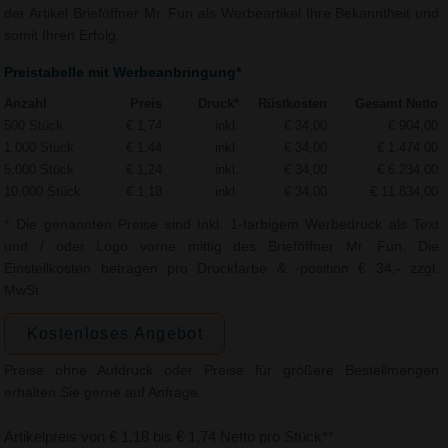
der Artikel Brieföffner Mr. Fun als Werbeartikel Ihre Bekanntheit und
somit Ihren Erfolg.
Preistabelle mit Werbeanbringung*
Anzahl
Preis
Druck*
Rüstkosten
Gesamt Netto
500 Stück
€ 1,74
inkl.
€ 34,00
€ 904,00
1.000 Stück
€ 1,44
inkl.
€ 34,00
€ 1.474,00
5.000 Stück
€ 1,24
inkl.
€ 34,00
€ 6.234,00
10.000 Stück
€ 1,18
inkl.
€ 34,00
€ 11.834,00
* Die genannten Preise sind Inkl. 1-farbigem Werbedruck als Text
und / oder Logo vorne mittig des Brieföffner Mr. Fun. Die
Einstellkosten betragen pro Druckfarbe & -position € 34,- zzgl.
MwSt.
Kostenloses Angebot
Preise ohne Aufdruck oder Preise für größere Bestellmengen
erhalten Sie gerne auf Anfrage.
Artikelpreis von € 1,18 bis € 1,74 Netto pro Stück**