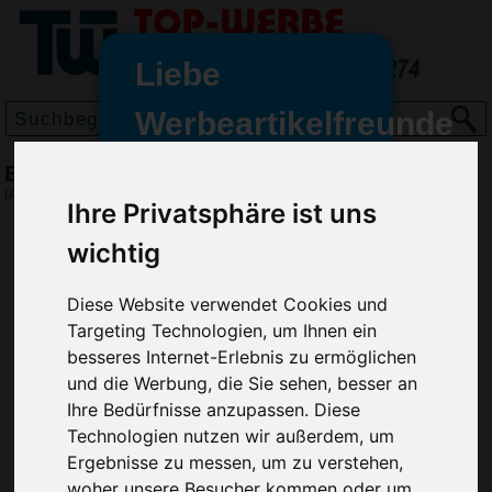
Liebe
Werbeartikelfreunde
und -
Brieföffner Mr. Fun, Transparent-Blau
wir sind wieder für Sie da
(Art.-Nr.:
EL3623-500
)
Ihre Privatsphäre ist uns
freundinnen,
wichtig
Seit dem 11. Januar 2022 haben
wir unsere aktiven Geschäfte an
die Firma Advertika übergeben.
Diese Website verwendet Cookies und
Targeting Technologien, um Ihnen ein
Ab sofort können Sie sich bei
besseres Internet-Erlebnis zu ermöglichen
Anfragen und Bestellungen
und die Werbung, die Sie sehen, besser an
vertrauensvoll an Ihre neuen
Ihre Bedürfnisse anzupassen. Diese
Werbemittel-Experten Christian
Technologien nutzen wir außerdem, um
Walter und Nico Vieira wenden.
Ergebnisse zu messen, um zu verstehen,
woher unsere Besucher kommen oder um