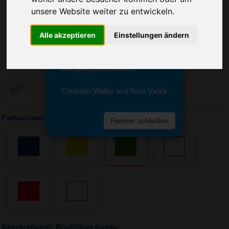
Sie erreichen sie von Montag bis
unsere Website weiter zu entwickeln.
Freitag zwischen 8 und 18 Uhr
unter 0611 94 585 2749 oder
info@advertika.de.
Alle akzeptieren
Einstellungen ändern
Wir freuen uns auf Ihre Anfrage
und grüßen freundlich
Christian Walter und Nico Vieira
Farbauswahl: Brieföffner Kombi
Fenster schließen
Beschreibung: Brieföffner Kombi