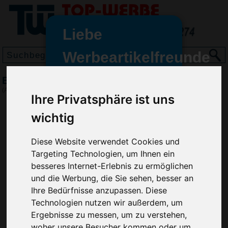
Liebe
Werbeartikelfreunde
und -
Brieföffner Kombi, Grün
wir sind wieder für Sie da
(Art.-Nr.:
EL3577-004
)
Ihre Privatsphäre ist uns
freundinnen,
wichtig
Seit dem 11. Januar 2022 haben
wir unsere aktiven Geschäfte an
die Firma Advertika übergeben.
Diese Website verwendet Cookies und
Targeting Technologien, um Ihnen ein
Ab sofort können Sie sich bei
besseres Internet-Erlebnis zu ermöglichen
Anfragen und Bestellungen
und die Werbung, die Sie sehen, besser an
vertrauensvoll an Ihre neuen
Ihre Bedürfnisse anzupassen. Diese
Werbemittel-Experten Christian
Technologien nutzen wir außerdem, um
Walter und Nico Vieira wenden.
Ergebnisse zu messen, um zu verstehen,
woher unsere Besucher kommen oder um