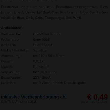
Praktischer und zudem handlicher Brieföffner mit integriertem, 6 cm
langem Lineal. Der Artikel Brieföffner Kombi ist in folgenden Farben
erhältlich: Blau, Gelb, Grün, Transparent, Rot, Weiß.
Artikeldaten:
Werbeartikel:
Brieföffner Kombi
Artikelfarbe:
Grün (004)
Artikel Nr.:
EL3577-004
Marke / Hersteller:
Sonstige
Abmessung:
ca. 110 x 50 x 3 mm
Gewicht:
0,011kg
Material:
Kunststoff,
Verpackung:
lose im Karton
Bestelleinheit:
2137 Stück
Lieferzeit:
ca. 3 Wochen nach Druckfreigabe.
€ 0,49
Inklusive Werbeanbringung ab:
GRATIS Versand (D)
alle Preise zzgl. MwSt.