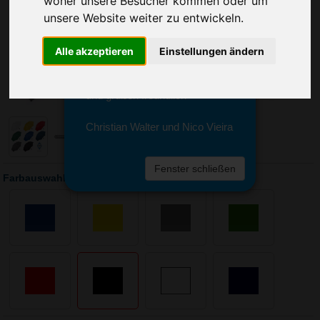
woher unsere Besucher kommen oder um
Sie erreichen sie von Montag bis
Freitag zwischen 8 und 18 Uhr
unsere Website weiter zu entwickeln.
unter 0611 94 585 2749 oder
info@advertika.de.
Alle akzeptieren
Einstellungen ändern
Wir freuen uns auf Ihre Anfrage
und grüßen freundlich
Christian Walter und Nico Vieira
Fenster schließen
Farbauswahl: Automatik-Stockschirm Dome FARE