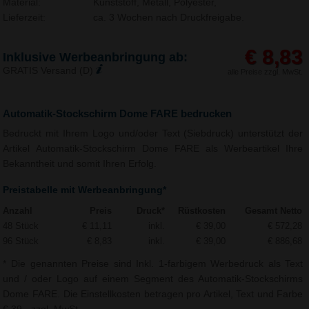
Material:
Kunststoff, Metall, Polyester,
Lieferzeit:
ca. 3 Wochen nach Druckfreigabe.
€ 8,83
Inklusive Werbeanbringung ab:
GRATIS Versand (D)
alle Preise zzgl. MwSt.
Automatik-Stockschirm Dome FARE bedrucken
Bedruckt mit Ihrem Logo und/oder Text (Siebdruck) unterstützt der
Artikel Automatik-Stockschirm Dome FARE als Werbeartikel Ihre
Bekanntheit und somit Ihren Erfolg.
Preistabelle mit Werbeanbringung*
Anzahl
Preis
Druck*
Rüstkosten
Gesamt Netto
48 Stück
€ 11,11
inkl.
€ 39,00
€ 572,28
96 Stück
€ 8,83
inkl.
€ 39,00
€ 886,68
* Die genannten Preise sind Inkl. 1-farbigem Werbedruck als Text
und / oder Logo auf einem Segment des Automatik-Stockschirms
Dome FARE. Die Einstellkosten betragen pro Artikel, Text und Farbe