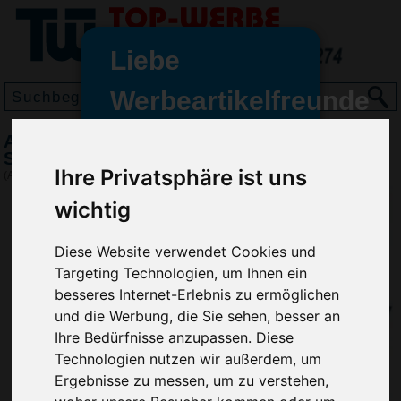
Liebe
Werbeartikelfreunde
und -
Automatik-Stockschirm Dome FARE,
wir sind wieder für Sie da
Schwarz
Ihre Privatsphäre ist uns
freundinnen,
(Art.-Nr.:
GF2294-001
)
wichtig
Seit dem 11. Januar 2022 haben
wir unsere aktiven Geschäfte an
die Firma Advertika übergeben.
Diese Website verwendet Cookies und
Targeting Technologien, um Ihnen ein
Ab sofort können Sie sich bei
besseres Internet-Erlebnis zu ermöglichen
Anfragen und Bestellungen
und die Werbung, die Sie sehen, besser an
vertrauensvoll an Ihre neuen
Ihre Bedürfnisse anzupassen. Diese
Werbemittel-Experten Christian
Technologien nutzen wir außerdem, um
Walter und Nico Vieira wenden.
Ergebnisse zu messen, um zu verstehen,