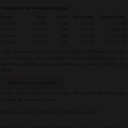
Preistabelle mit Werbeanbringung*
Anzahl
Preis
Druck*
Rüstkosten
Gesamt Netto
12 Stück
€ 17,93
inkl.
€ 42,50
€ 257,66
24 Stück
€ 15,01
inkl.
€ 42,50
€ 402,74
48 Stück
€ 12,88
inkl.
€ 42,50
€ 660,74
96 Stück
€ 11,45
inkl.
€ 42,50
€ 1.141,70
* Die genannten Preise sind Inkl. 1-farbigem Werbedruck als Text
und / oder Logo auf einem Segment des Regenschirms Zigo. Die
Einstellkosten betragen pro Druckfarbe & -position € 42,50 zzgl.
MwSt.
Kostenloses Angebot
Preise ohne Aufdruck oder Preise für größere Bestellmengen
erhalten Sie gerne auf Anfrage.
Artikelpreis von € 10,06 bis € 17,93 Netto pro Stück**
Aufgrund der ständigen Artikelupdates kann es eventuell zu