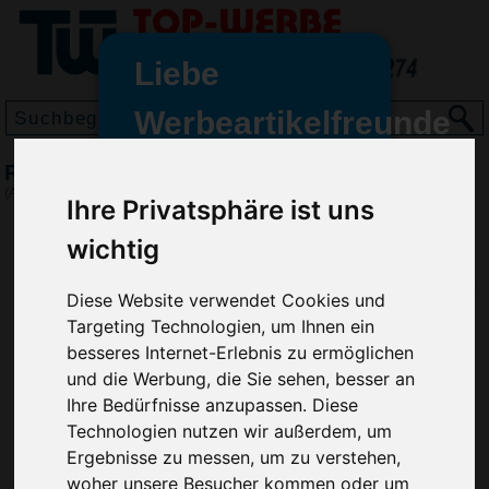
Liebe
Werbeartikelfreunde
und -
Regenschirm Zigo, Silber
wir sind wieder für Sie da
(Art.-Nr.:
4123-032
)
Ihre Privatsphäre ist uns
freundinnen,
wichtig
Seit dem 11. Januar 2022 haben
wir unsere aktiven Geschäfte an
Diese Website verwendet Cookies und
die Firma Advertika übergeben.
Targeting Technologien, um Ihnen ein
Ab sofort können Sie sich bei
besseres Internet-Erlebnis zu ermöglichen
Anfragen und Bestellungen
und die Werbung, die Sie sehen, besser an
vertrauensvoll an Ihre neuen
Ihre Bedürfnisse anzupassen. Diese
Werbemittel-Experten Christian
Technologien nutzen wir außerdem, um
Walter und Nico Vieira wenden.
Ergebnisse zu messen, um zu verstehen,
woher unsere Besucher kommen oder um