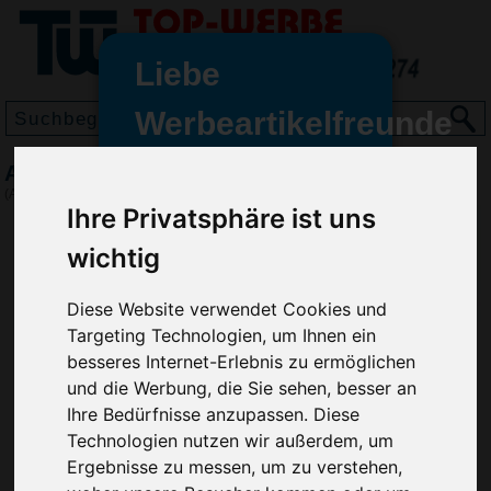
Liebe
Werbeartikelfreunde
und -
Automatik-Stockschirm Classic FARE, Weiß
wir sind wieder für Sie da
(Art.-Nr.:
GF2295-002
)
Ihre Privatsphäre ist uns
freundinnen,
wichtig
Seit dem 11. Januar 2022 haben
wir unsere aktiven Geschäfte an
die Firma Advertika übergeben.
Diese Website verwendet Cookies und
Targeting Technologien, um Ihnen ein
Ab sofort können Sie sich bei
besseres Internet-Erlebnis zu ermöglichen
Anfragen und Bestellungen
und die Werbung, die Sie sehen, besser an
vertrauensvoll an Ihre neuen
Ihre Bedürfnisse anzupassen. Diese
Werbemittel-Experten Christian
Technologien nutzen wir außerdem, um
Walter und Nico Vieira wenden.
Ergebnisse zu messen, um zu verstehen,