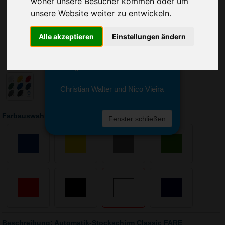
woher unsere Besucher kommen oder um
Sie erreichen sie von Montag bis
Freitag zwischen 8 und 18 Uhr
unsere Website weiter zu entwickeln.
unter 0611 94 585 2749 oder
info@advertika.de.
Alle akzeptieren
Einstellungen ändern
Wir freuen uns auf Ihre Anfrage
und grüßen freundlich
Christian Walter und Nico Vieira
Farbauswahl: Automatik-Stockschirm Classic FARE
Fenster schließen
Beschreibung: Automatik-Stockschirm Classic FARE