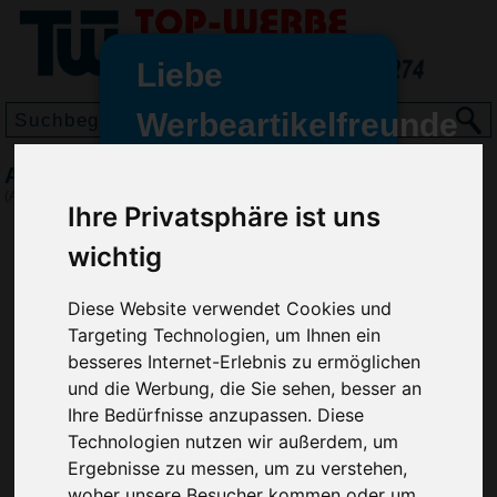
Liebe
Werbeartikelfreunde
und -
Automatik-Stockschirm Hook FARE
wir sind wieder für Sie da
(Art.-Nr.:
GF2296
)
Ihre Privatsphäre ist uns
freundinnen,
wichtig
Seit dem 11. Januar 2022 haben
wir unsere aktiven Geschäfte an
die Firma Advertika übergeben.
Diese Website verwendet Cookies und
Targeting Technologien, um Ihnen ein
Ab sofort können Sie sich bei
besseres Internet-Erlebnis zu ermöglichen
Anfragen und Bestellungen
und die Werbung, die Sie sehen, besser an
vertrauensvoll an Ihre neuen
Ihre Bedürfnisse anzupassen. Diese
Werbemittel-Experten Christian
Technologien nutzen wir außerdem, um
Walter und Nico Vieira wenden.
Ergebnisse zu messen, um zu verstehen,
woher unsere Besucher kommen oder um