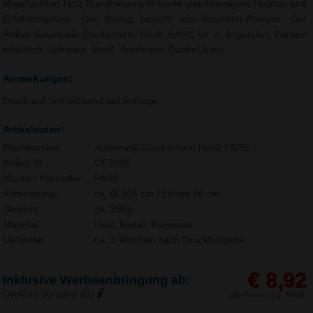
abgeflachten Holz Rundhakengriff sowie gleichfarbigem Holztop und
Echtholzspitzen. Der Bezug besteht aus Polyester-Pongee. Der
Artikel Automatik-Stockschirm Hook FARE ist in folgenden Farben
erhältlich: Schwarz, Weiß, Bordeaux, Dunkel Navy.
Anmerkungen:
Druck auf Schließband auf Anfrage.
Artikeldaten:
Werbeartikel:
Automatik-Stockschirm Hook FARE
Artikel Nr.:
GF2296
Marke / Hersteller:
FARE
Abmessung:
ca. Ø 105 cm / Länge 86 cm
Gewicht:
ca. 390g
Material:
Holz, Metall, Polyester,
Lieferzeit:
ca. 3 Wochen nach Druckfreigabe.
€ 8,92
Inklusive Werbeanbringung ab:
GRATIS Versand (D)
alle Preise zzgl. MwSt.