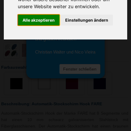
Sie erreichen sie von Montag bis
unsere Website weiter zu entwickeln.
Freitag zwischen 8 und 18 Uhr
unter 0611 94 585 2749 oder
info@advertika.de.
Alle akzeptieren
Einstellungen ändern
Wir freuen uns auf Ihre Anfrage
und grüßen freundlich
Christian Walter und Nico Vieira
Farbauswahl: Automatik-Stockschirm Hook FARE
Fenster schließen
Beschreibung: Automatik-Stockschirm Hook FARE
Automatik-Stockschirm Hook der Marke FARE hat 8 Segmente und
hat einen 10 mm schwarz galvanisierten Stahlstock mit
Fiberglasschienen. Der Automatik-Stockschirm hat einen braunen