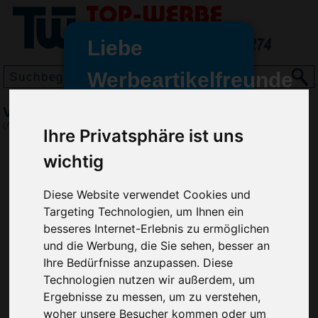
Liebe
Werbeartikelfreunde
und -
Visitenkartenhalter Visitor
wir sind wieder für Sie da
(Art.-Nr.:
8717
)
Ihre Privatsphäre ist uns
freundinnen,
wichtig
Seit dem 11. Januar 2022 haben
wir unsere aktiven Geschäfte an
Diese Website verwendet Cookies und
die Firma Advertika übergeben.
Targeting Technologien, um Ihnen ein
Ab sofort können Sie sich bei
besseres Internet-Erlebnis zu ermöglichen
Anfragen und Bestellungen
und die Werbung, die Sie sehen, besser an
vertrauensvoll an Ihre neuen
Ihre Bedürfnisse anzupassen. Diese
Werbemittel-Experten Christian
Technologien nutzen wir außerdem, um
Walter und Nico Vieira wenden.
Ergebnisse zu messen, um zu verstehen,
woher unsere Besucher kommen oder um