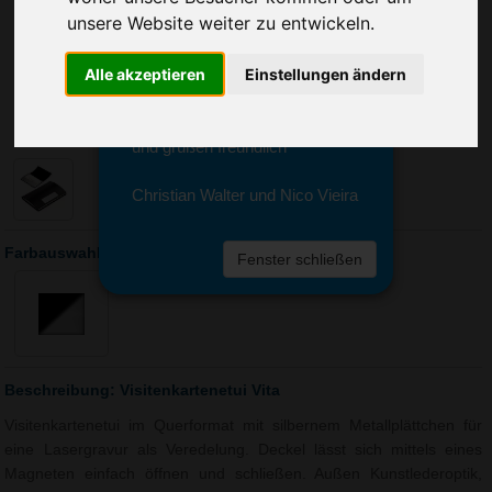
Sie erreichen sie von Montag bis
unsere Website weiter zu entwickeln.
Freitag zwischen 8 und 18 Uhr
unter 0611 94 585 2749 oder
Alle akzeptieren
Einstellungen ändern
info@advertika.de.
Wir freuen uns auf Ihre Anfrage
und grüßen freundlich
Christian Walter und Nico Vieira
Farbauswahl: Visitenkartenetui Vita
Fenster schließen
Beschreibung: Visitenkartenetui Vita
Visitenkartenetui im Querformat mit silbernem Metallplättchen für
eine Lasergravur als Veredelung. Deckel lässt sich mittels eines
Magneten einfach öffnen und schließen. Außen Kunstlederoptik,