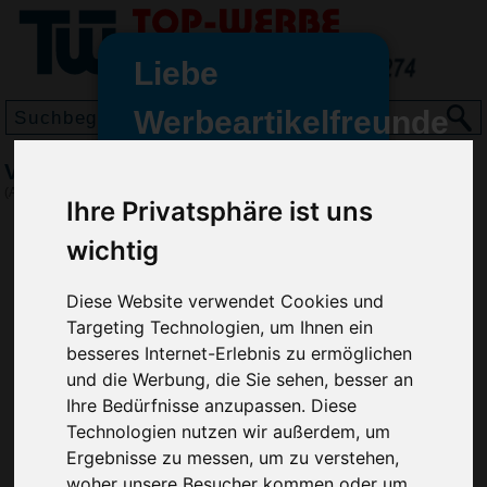
Liebe
Werbeartikelfreunde
und -
Visitenkartenetui Vita
wir sind wieder für Sie da
(Art.-Nr.:
EL4541
)
Ihre Privatsphäre ist uns
freundinnen,
wichtig
Seit dem 11. Januar 2022 haben
wir unsere aktiven Geschäfte an
die Firma Advertika übergeben.
Diese Website verwendet Cookies und
Targeting Technologien, um Ihnen ein
Ab sofort können Sie sich bei
besseres Internet-Erlebnis zu ermöglichen
Anfragen und Bestellungen
und die Werbung, die Sie sehen, besser an
vertrauensvoll an Ihre neuen
Ihre Bedürfnisse anzupassen. Diese
Werbemittel-Experten Christian
Technologien nutzen wir außerdem, um
Walter und Nico Vieira wenden.
Ergebnisse zu messen, um zu verstehen,
woher unsere Besucher kommen oder um