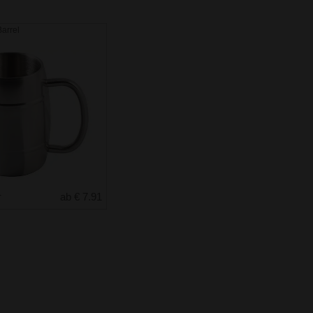
arrel
r
ab € 7.91