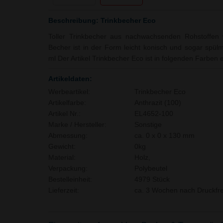
Beschreibung: Trinkbecher Eco
Toller Trinkbecher aus nachwachsenden Rohstoffen
Becher ist in der Form leicht konisch und sogar spü
ml Der Artikel Trinkbecher Eco ist in folgenden Farben er
Artikeldaten:
Werbeartikel:
Trinkbecher Eco
Artikelfarbe:
Anthrazit (100)
Artikel Nr.:
EL4652-100
Marke / Hersteller:
Sonstige
Abmessung:
ca. 0 x 0 x 130 mm
Gewicht:
0kg
Material:
Holz,
Verpackung:
Polybeutel
Bestelleinheit:
4979 Stück
Lieferzeit:
ca. 3 Wochen nach Druckfre