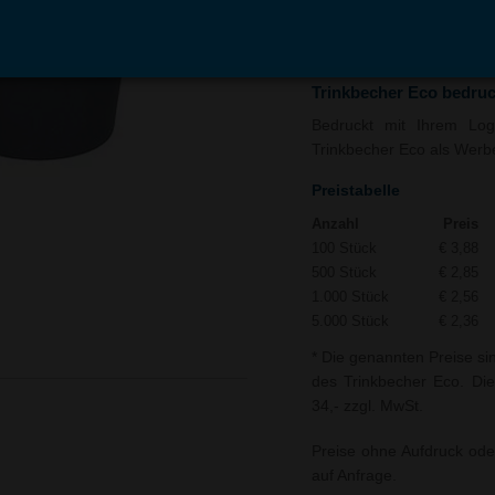
In den
Auf
Warenkorb
Merk
Trinkbecher Eco bedru
Bedruckt mit Ihrem Logo
Trinkbecher Eco als Werbea
Preistabelle
Anzahl
Preis
100 Stück
€ 3,88
500 Stück
€ 2,85
1.000 Stück
€ 2,56
5.000 Stück
€ 2,36
* Die genannten Preise si
des Trinkbecher Eco. Die
34,- zzgl. MwSt.
Preise ohne Aufdruck ode
auf Anfrage.