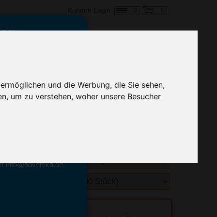
0
0
Kunden Login
en,
€ 2,36
ringung ab:
 ermöglichen und die Werbung, die Sie sehen,
alle Preise zzgl. MwSt.
en, um zu verstehen, woher unsere Besucher
hnelle Preiskalkulation
geben.
emittel-Experten
r info@advertika.de.
ebot