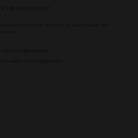
s € 3,88 Netto pro Stück**
rtikelupdates kann es eventuell zu Abweichungen bei
t kommen.
0 / 60 mm)
|
Standskizze
ns für weitere Druckmöglichkeiten.