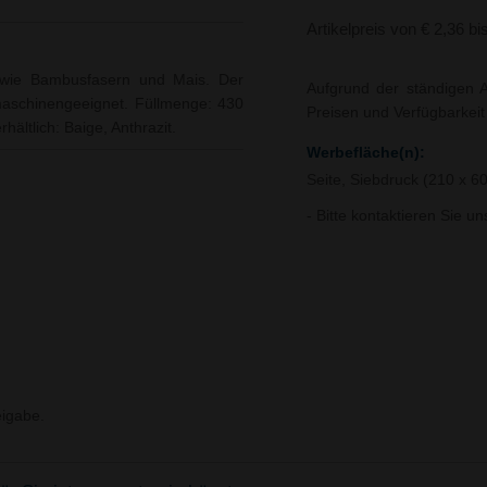
Artikelpreis von € 2,36 bi
 wie Bambusfasern und Mais. Der
Aufgrund der ständigen A
lmaschinengeeignet. Füllmenge: 430
Preisen und Verfügbarkei
hältlich: Baige, Anthrazit.
Werbefläche(n):
Seite, Siebdruck (210 x 6
- Bitte kontaktieren Sie u
igabe.