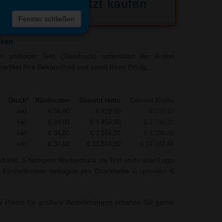
Jetzt kaufen
 die
Fenster schließen
liste
cken
 und/oder Text (Siebdruck) unterstützt der Artikel
rtikel Ihre Bekanntheit und somit Ihren Erfolg.
Druck*
Rüstkosten
Gesamt Netto
Gesamt Brutto
inkl.
€ 34,00
€ 422,00
€ 502,18
inkl.
€ 34,00
€ 1.459,00
€ 1.736,21
inkl.
€ 34,00
€ 2.594,00
€ 3.086,86
inkl.
€ 34,00
€ 11.834,00
€ 14.082,46
nd Inkl. 1-farbigem Werbedruck als Text und / oder Logo
 Einstellkosten betragen pro Druckfarbe & -position €
r Preise für größere Bestellmengen erhalten Sie gerne