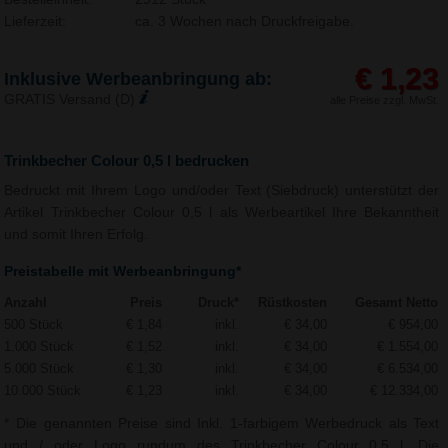
Lieferzeit:
ca. 3 Wochen nach Druckfreigabe.
€ 1,23
Inklusive Werbeanbringung ab:
GRATIS Versand (D)
alle Preise zzgl. MwSt.
Trinkbecher Colour 0,5 l bedrucken
Bedruckt mit Ihrem Logo und/oder Text (Siebdruck) unterstützt der
Artikel Trinkbecher Colour 0,5 l als Werbeartikel Ihre Bekanntheit
und somit Ihren Erfolg.
Preistabelle mit Werbeanbringung*
Anzahl
Preis
Druck*
Rüstkosten
Gesamt Netto
500 Stück
€ 1,84
inkl.
€ 34,00
€ 954,00
1.000 Stück
€ 1,52
inkl.
€ 34,00
€ 1.554,00
5.000 Stück
€ 1,30
inkl.
€ 34,00
€ 6.534,00
10.000 Stück
€ 1,23
inkl.
€ 34,00
€ 12.334,00
* Die genannten Preise sind Inkl. 1-farbigem Werbedruck als Text
und / oder Logo rundum des Trinkbecher Colour 0,5 l. Die