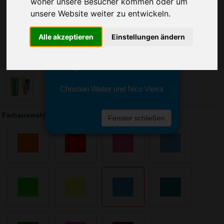
woher unsere Besucher kommen oder um
Sie erreichen sie von Montag bis
Freitag zwischen 8 und 18 Uhr
unsere Website weiter zu entwickeln.
unter 0611 94 585 2749 oder
info@advertika.de.
Alle akzeptieren
Einstellungen ändern
Wir freuen uns auf Ihre Anfrage
und grüßen freundlich
Christian Walter und Nico Vieira
Farbauswahl: Trinkbecher Colour 0,5 l
Fenster schließen