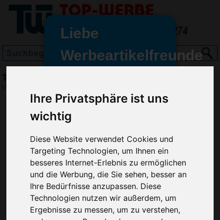
Liebe
Werbeartikelfreunde
und -
Trinkbecher Colour 0,5 l, Ozean Blau
wir sind wieder für Sie da
(Art.-Nr.:
EL3710-125
)
freundinnen,
Ihre Privatsphäre ist uns
Seit dem 11. Januar 2022 haben
wichtig
wir unsere aktiven Geschäfte an
die Firma Advertika übergeben.
Diese Website verwendet Cookies und
Targeting Technologien, um Ihnen ein
Ab sofort können Sie sich bei
besseres Internet-Erlebnis zu ermöglichen
Anfragen und Bestellungen
und die Werbung, die Sie sehen, besser an
vertrauensvoll an Ihre neuen
Ihre Bedürfnisse anzupassen. Diese
Werbemittel-Experten Christian
Technologien nutzen wir außerdem, um
Walter und Nico Vieira wenden.
Ergebnisse zu messen, um zu verstehen,