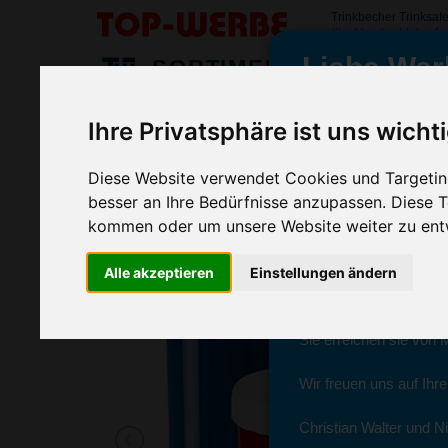
Trinkbecher Trinksaf
#trinkbechertrinksafe
Liebe Wer
SORTIMENT
>
>
>
Startseite
Tassen & Geschirr
Becher & Tassen
Trinkb
Ihre Privatsphäre ist uns wicht
Trinkbecher Trinksafe, Transparent
wir sind wieder f
(Art.-Nr.:
EL3688-200
)
Diese Website verwendet Cookies und Targeting
besser an Ihre Bedürfnisse anzupassen. Diese
kommen oder um unsere Website weiter zu ent
Seit dem 11. Januar 2
Alle akzeptieren
Einstellungen ändern
Ab sofort können Sie s
Christian Walter und N
Sie erreichen sie von 
Wir freuen uns auf Ihr
Christian Walter und Ni