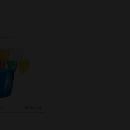
ini Cup 0,2 l
uck
ab € 0.59