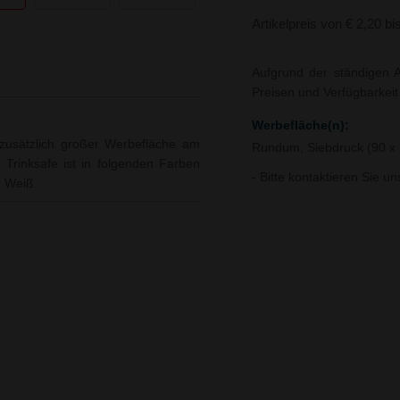
Artikelpreis von € 2,20 bi
Aufgrund der ständigen A
Preisen und Verfügbarkei
Werbefläche(n):
t zusätzlich großer Werbefläche am
Rundum, Siebdruck (90 
r Trinksafe ist in folgenden Farben
- Bitte kontaktieren Sie u
, Weiß.