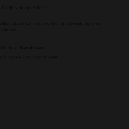
s € 3,68 Netto pro Stück**
rtikelupdates kann es eventuell zu Abweichungen bei
t kommen.
x 150 mm)
|
Standskizze
ns für weitere Druckmöglichkeiten.