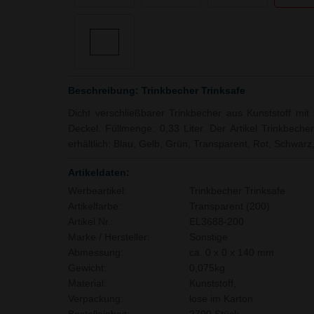
Beschreibung: Trinkbecher Trinksafe
Dicht verschließbarer Trinkbecher aus Kunststoff mi
Deckel. Füllmenge: 0,33 Liter. Der Artikel Trinkbeche
erhältlich: Blau, Gelb, Grün, Transparent, Rot, Schwarz
Artikeldaten:
Werbeartikel:
Trinkbecher Trinksafe
Artikelfarbe:
Transparent (200)
Artikel Nr.:
EL3688-200
Marke / Hersteller:
Sonstige
Abmessung:
ca. 0 x 0 x 140 mm
Gewicht:
0,075kg
Material:
Kunststoff,
Verpackung:
lose im Karton