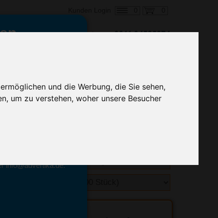
0
0
Kunden Login
en,
€ 2,20
ringung ab:
alle Preise zzgl. MwSt.
 ermöglichen und die Werbung, die Sie sehen,
en, um zu verstehen, woher unsere Besucher
hnelle Preiskalkulation
geben.
emittel-Experten
r info@advertika.de.
ebot