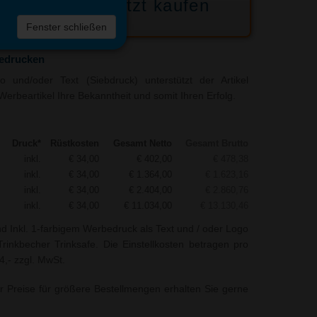
Jetzt kaufen
 die
Fenster schließen
liste
bedrucken
 und/oder Text (Siebdruck) unterstützt der Artikel
Werbeartikel Ihre Bekanntheit und somit Ihren Erfolg.
Druck*
Rüstkosten
Gesamt Netto
Gesamt Brutto
inkl.
€ 34,00
€ 402,00
€ 478,38
inkl.
€ 34,00
€ 1.364,00
€ 1.623,16
inkl.
€ 34,00
€ 2.404,00
€ 2.860,76
inkl.
€ 34,00
€ 11.034,00
€ 13.130,46
nd Inkl. 1-farbigem Werbedruck als Text und / oder Logo
inkbecher Trinksafe. Die Einstellkosten betragen pro
4,- zzgl. MwSt.
r Preise für größere Bestellmengen erhalten Sie gerne