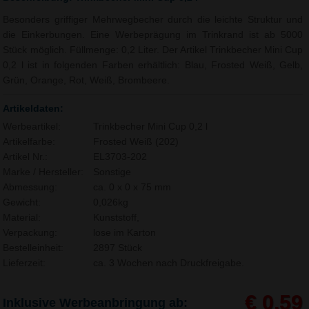
Besonders griffiger Mehrwegbecher durch die leichte Struktur und
die Einkerbungen. Eine Werbeprägung im Trinkrand ist ab 5000
Stück möglich. Füllmenge: 0,2 Liter. Der Artikel Trinkbecher Mini Cup
0,2 l ist in folgenden Farben erhältlich: Blau, Frosted Weiß, Gelb,
Grün, Orange, Rot, Weiß, Brombeere.
Artikeldaten:
Werbeartikel:
Trinkbecher Mini Cup 0,2 l
Artikelfarbe:
Frosted Weiß (202)
Artikel Nr.:
EL3703-202
Marke / Hersteller:
Sonstige
Abmessung:
ca. 0 x 0 x 75 mm
Gewicht:
0,026kg
Material:
Kunststoff,
Verpackung:
lose im Karton
Bestelleinheit:
2897 Stück
Lieferzeit:
ca. 3 Wochen nach Druckfreigabe.
€ 0,59
Inklusive Werbeanbringung ab: