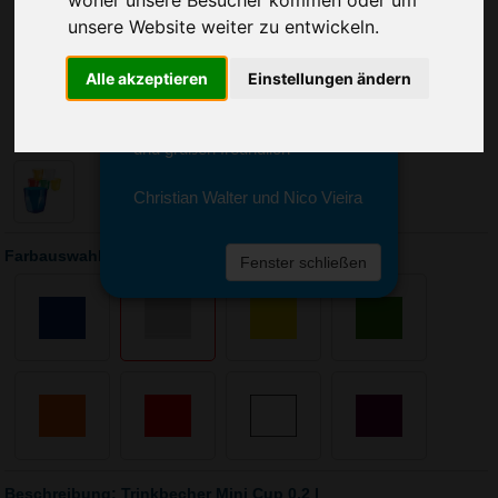
woher unsere Besucher kommen oder um
Sie erreichen sie von Montag bis
unsere Website weiter zu entwickeln.
Freitag zwischen 8 und 18 Uhr
unter 0611 94 585 2749 oder
info@advertika.de.
Alle akzeptieren
Einstellungen ändern
Wir freuen uns auf Ihre Anfrage
und grüßen freundlich
Christian Walter und Nico Vieira
Farbauswahl: Trinkbecher Mini Cup 0,2 l
Fenster schließen
Beschreibung: Trinkbecher Mini Cup 0,2 l