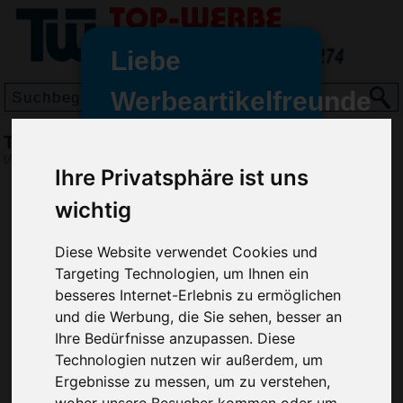
Liebe
Werbeartikelfreunde
und -
Trinkbecher Mini Cup 0,2 l, Frosted Weiß
wir sind wieder für Sie da
(Art.-Nr.:
EL3703-202
)
Ihre Privatsphäre ist uns
freundinnen,
wichtig
Seit dem 11. Januar 2022 haben
wir unsere aktiven Geschäfte an
die Firma Advertika übergeben.
Diese Website verwendet Cookies und
Targeting Technologien, um Ihnen ein
Ab sofort können Sie sich bei
besseres Internet-Erlebnis zu ermöglichen
Anfragen und Bestellungen
und die Werbung, die Sie sehen, besser an
vertrauensvoll an Ihre neuen
Ihre Bedürfnisse anzupassen. Diese
Werbemittel-Experten Christian
Technologien nutzen wir außerdem, um
Walter und Nico Vieira wenden.
Ergebnisse zu messen, um zu verstehen,