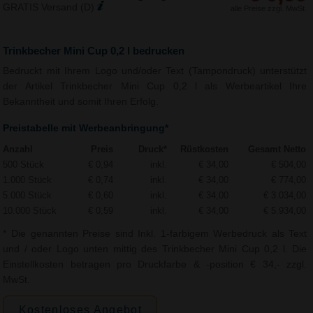
GRATIS Versand (D)
alle Preise zzgl. MwSt.
Trinkbecher Mini Cup 0,2 l bedrucken
Bedruckt mit Ihrem Logo und/oder Text (Tampondruck) unterstützt
der Artikel Trinkbecher Mini Cup 0,2 l als Werbeartikel Ihre
Bekanntheit und somit Ihren Erfolg.
Preistabelle mit Werbeanbringung*
Anzahl
Preis
Druck*
Rüstkosten
Gesamt Netto
500 Stück
€ 0,94
inkl.
€ 34,00
€ 504,00
1.000 Stück
€ 0,74
inkl.
€ 34,00
€ 774,00
5.000 Stück
€ 0,60
inkl.
€ 34,00
€ 3.034,00
10.000 Stück
€ 0,59
inkl.
€ 34,00
€ 5.934,00
* Die genannten Preise sind Inkl. 1-farbigem Werbedruck als Text
und / oder Logo unten mittig des Trinkbecher Mini Cup 0,2 l. Die
Einstellkosten betragen pro Druckfarbe & -position € 34,- zzgl.
MwSt.
Kostenloses Angebot