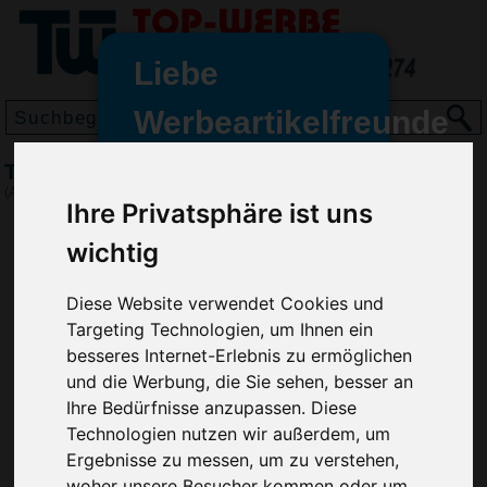
Liebe
Werbeartikelfreunde
und -
Travelbox Basic, Schwarz
wir sind wieder für Sie da
(Art.-Nr.:
EL3727-001
)
Ihre Privatsphäre ist uns
freundinnen,
wichtig
Seit dem 11. Januar 2022 haben
wir unsere aktiven Geschäfte an
die Firma Advertika übergeben.
Diese Website verwendet Cookies und
Targeting Technologien, um Ihnen ein
Ab sofort können Sie sich bei
besseres Internet-Erlebnis zu ermöglichen
Anfragen und Bestellungen
und die Werbung, die Sie sehen, besser an
vertrauensvoll an Ihre neuen
Ihre Bedürfnisse anzupassen. Diese
Werbemittel-Experten Christian
Technologien nutzen wir außerdem, um
Walter und Nico Vieira wenden.
Ergebnisse zu messen, um zu verstehen,
woher unsere Besucher kommen oder um