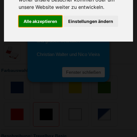
Sie erreichen sie von Montag bis
unsere Website weiter zu entwickeln.
Freitag zwischen 8 und 18 Uhr
unter 0611 94 585 2749 oder
info@advertika.de.
Alle akzeptieren
Einstellungen ändern
Wir freuen uns auf Ihre Anfrage
und grüßen freundlich
Christian Walter und Nico Vieira
Farbauswahl: Travelbox Basic
Fenster schließen
Beschreibung: Travelbox Basic