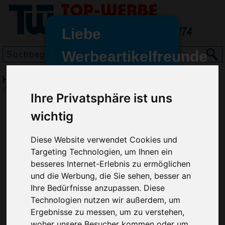
Liebe
Werbeartikelfreunde
und -
Handventilator
wir sind wieder für Sie da
(Art.-Nr.:
VH4928
)
Ihre Privatsphäre ist uns
freundinnen,
wichtig
Seit dem 11. Januar 2022 haben
wir unsere aktiven Geschäfte an
die Firma Advertika übergeben.
Diese Website verwendet Cookies und
Targeting Technologien, um Ihnen ein
Ab sofort können Sie sich bei
besseres Internet-Erlebnis zu ermöglichen
Anfragen und Bestellungen
und die Werbung, die Sie sehen, besser an
vertrauensvoll an Ihre neuen
Ihre Bedürfnisse anzupassen. Diese
Werbemittel-Experten Christian
Technologien nutzen wir außerdem, um
Walter und Nico Vieira wenden.
Ergebnisse zu messen, um zu verstehen,
woher unsere Besucher kommen oder um