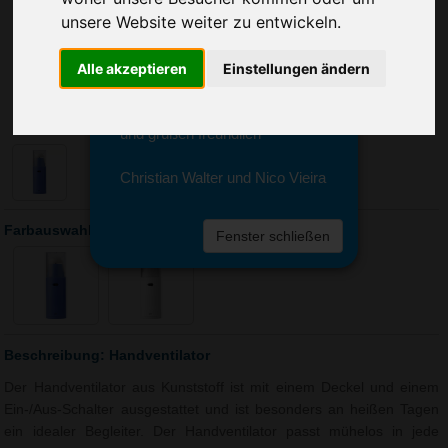
Sie erreichen sie von Montag bis
unsere Website weiter zu entwickeln.
Freitag zwischen 8 und 18 Uhr
unter 0611 94 585 2749 oder
info@advertika.de.
Alle akzeptieren
Einstellungen ändern
Wir freuen uns auf Ihre Anfrage
und grüßen freundlich
Christian Walter und Nico Vieira
Farbauswahl: Handventilator
Fenster schließen
Beschreibung: Handventilator
Der Handventilator aus Kunststoff ist mit einem Deckel und einem
Ein-/Aus-Schalter ausgestattet und ist besonders an heißen Tagen
ein idealer Begleiter. Der Handventilator passt mühelos in jede