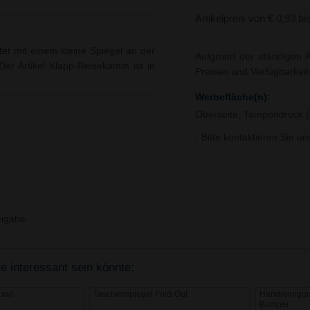
Artikelpreis von € 0,93 bi
t mit einem kleine Spiegel an der
Aufgrund der ständigen A
 Der Artikel Klapp-Reisekamm ist in
Preisen und Verfügbarkei
Werbefläche(n):
Oberseite, Tampondruck (
- Bitte kontaktieren Sie u
igabe.
ie interessant sein könnte:
und
Taschenspiegel Fold-Out
Handreinigun
Bumper