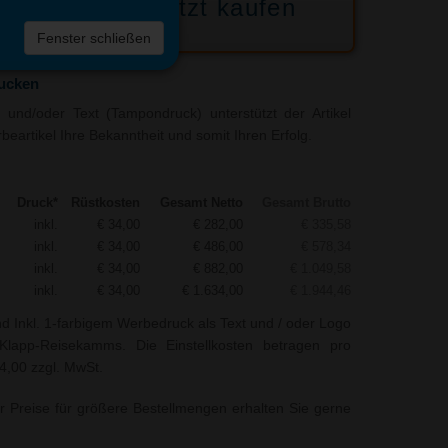
Jetzt kaufen
 die
Fenster schließen
liste
ucken
und/oder Text (Tampondruck) unterstützt der Artikel
artikel Ihre Bekanntheit und somit Ihren Erfolg.
Druck*
Rüstkosten
Gesamt Netto
Gesamt Brutto
inkl.
€ 34,00
€ 282,00
€ 335,58
inkl.
€ 34,00
€ 486,00
€ 578,34
inkl.
€ 34,00
€ 882,00
€ 1.049,58
inkl.
€ 34,00
€ 1.634,00
€ 1.944,46
nd Inkl. 1-farbigem Werbedruck als Text und / oder Logo
Klapp-Reisekamms. Die Einstellkosten betragen pro
34,00 zzgl. MwSt.
r Preise für größere Bestellmengen erhalten Sie gerne