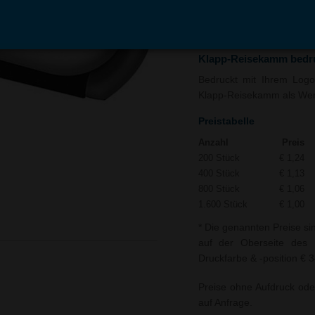
In den
Auf
Warenkorb
Merk
Klapp-Reisekamm bedr
Bedruckt mit Ihrem Logo 
Klapp-Reisekamm als Werbe
Preistabelle
Anzahl
Preis
200 Stück
€ 1,24
400 Stück
€ 1,13
800 Stück
€ 1,06
1.600 Stück
€ 1,00
* Die genannten Preise si
auf der Oberseite des 
Druckfarbe & -position € 
Preise ohne Aufdruck ode
auf Anfrage.