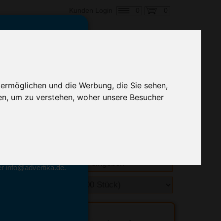
0
0
Kunden Login
en,
€ 0,93
ringung ab:
 ermöglichen und die Werbung, die Sie sehen,
alle Preise zzgl. MwSt.
en, um zu verstehen, woher unsere Besucher
hnelle Preiskalkulation
geben.
emittel-Experten
r info@advertika.de.
ebot