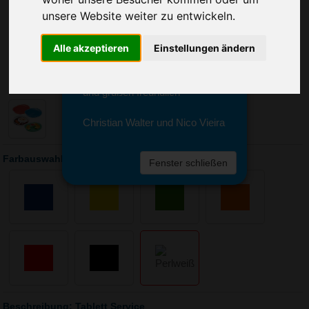
Sie erreichen sie von Montag bis
unsere Website weiter zu entwickeln.
Freitag zwischen 8 und 18 Uhr
unter 0611 94 585 2749 oder
info@advertika.de.
Alle akzeptieren
Einstellungen ändern
Wir freuen uns auf Ihre Anfrage
und grüßen freundlich
Christian Walter und Nico Vieira
Farbauswahl: Tablett Service
Fenster schließen
Beschreibung: Tablett Service