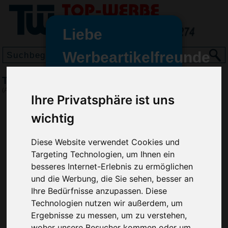
Liebe
Werbeartikelfreunde
und -
Tablett Service, Perlweiß
wir sind wieder für Sie da
(Art.-Nr.:
EL3676-274
)
Ihre Privatsphäre ist uns
freundinnen,
wichtig
Seit dem 11. Januar 2022 haben
wir unsere aktiven Geschäfte an
die Firma Advertika übergeben.
Diese Website verwendet Cookies und
Targeting Technologien, um Ihnen ein
Ab sofort können Sie sich bei
besseres Internet-Erlebnis zu ermöglichen
Anfragen und Bestellungen
und die Werbung, die Sie sehen, besser an
vertrauensvoll an Ihre neuen
Ihre Bedürfnisse anzupassen. Diese
Werbemittel-Experten Christian
Technologien nutzen wir außerdem, um
Walter und Nico Vieira wenden.
Ergebnisse zu messen, um zu verstehen,
woher unsere Besucher kommen oder um