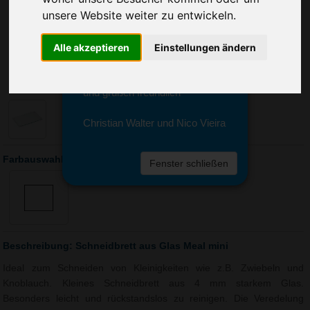
Sie erreichen sie von Montag bis
unsere Website weiter zu entwickeln.
Freitag zwischen 8 und 18 Uhr
unter 0611 94 585 2749 oder
info@advertika.de.
Alle akzeptieren
Einstellungen ändern
Wir freuen uns auf Ihre Anfrage
und grüßen freundlich
Christian Walter und Nico Vieira
Farbauswahl: Schneidbrett aus Glas Meal mini
Fenster schließen
Beschreibung: Schneidbrett aus Glas Meal mini
Ideal zum Schneiden von Kleinigkeiten wie z.B. Zwiebeln und
Knoblauch. Kleines Schneidbrett aus 4 mm starkem Glas.
Besonders leicht und rückstandslos zu reinigen. Die Veredelung