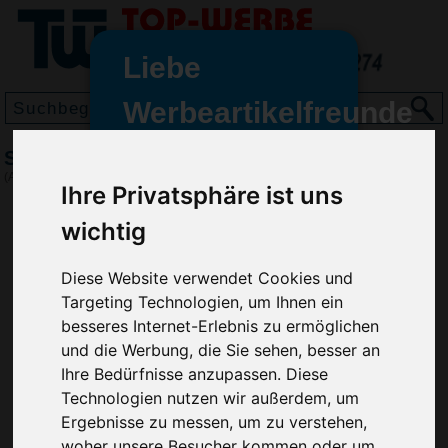
Liebe
Werbeartikelfreunde
und -
Schneidbrett aus Glas Meal mini
wir sind wieder für Sie da
(Art.-Nr.:
EL4201
)
Ihre Privatsphäre ist uns
freundinnen,
wichtig
Seit dem 11. Januar 2022 haben
wir unsere aktiven Geschäfte an
die Firma Advertika übergeben.
Diese Website verwendet Cookies und
Targeting Technologien, um Ihnen ein
Ab sofort können Sie sich bei
besseres Internet-Erlebnis zu ermöglichen
Anfragen und Bestellungen
und die Werbung, die Sie sehen, besser an
vertrauensvoll an Ihre neuen
Ihre Bedürfnisse anzupassen. Diese
Werbemittel-Experten Christian
Technologien nutzen wir außerdem, um
Walter und Nico Vieira wenden.
Ergebnisse zu messen, um zu verstehen,
woher unsere Besucher kommen oder um