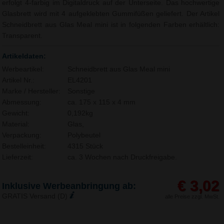
erfolgt 4-farbig im Digitaldruck auf der Unterseite. Das hochwertige
Glasbrett wird mit 4 aufgeklebten Gummifüßen geliefert. Der Artikel
Schneidbrett aus Glas Meal mini ist in folgenden Farben erhältlich:
Transparent.
Artikeldaten:
Werbeartikel:
Schneidbrett aus Glas Meal mini
Artikel Nr.:
EL4201
Marke / Hersteller:
Sonstige
Abmessung:
ca. 175 x 115 x 4 mm
Gewicht:
0,192kg
Material:
Glas,
Verpackung:
Polybeutel
Bestelleinheit:
4315 Stück
Lieferzeit:
ca. 3 Wochen nach Druckfreigabe.
€ 3,02
Inklusive Werbeanbringung ab:
GRATIS Versand (D)
alle Preise zzgl. MwSt.