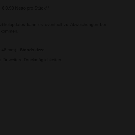
s € 0,98 Netto pro Stück**
rtikelupdates kann es eventuell zu Abweichungen bei
t kommen.
 / 48 mm)
|
Standskizze
ns für weitere Druckmöglichkeiten.