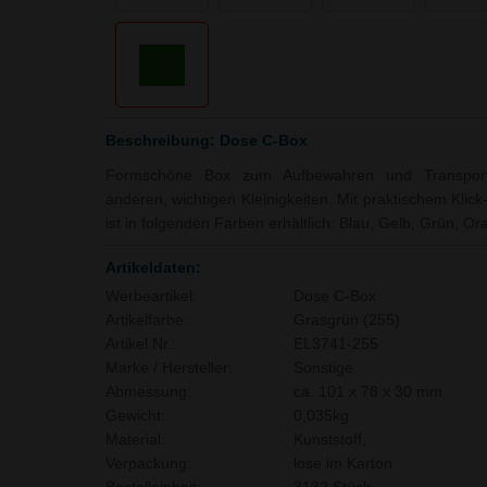
Beschreibung: Dose C-Box
Formschöne Box zum Aufbewahren und Transporti
anderen, wichtigen Kleinigkeiten. Mit praktischem Klic
ist in folgenden Farben erhältlich: Blau, Gelb, Grün, O
Artikeldaten:
Werbeartikel:
Dose C-Box
Artikelfarbe:
Grasgrün (255)
Artikel Nr.:
EL3741-255
Marke / Hersteller:
Sonstige
Abmessung:
ca. 101 x 78 x 30 mm
Gewicht:
0,035kg
Material:
Kunststoff,
Verpackung:
lose im Karton