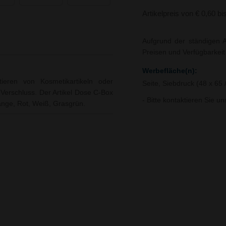
Artikelpreis von € 0,60 bi
Aufgrund der ständigen A
Preisen und Verfügbarkei
Werbefläche(n):
eren von Kosmetikartikeln oder
Seite, Siebdruck (48 x 65
k-Verschluss. Der Artikel Dose C-Box
- Bitte kontaktieren Sie u
range, Rot, Weiß, Grasgrün.