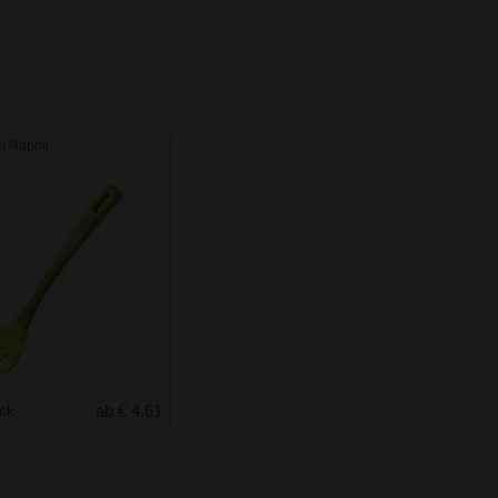
el Napoli
uck
ab € 4.61