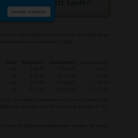
Jetzt kaufen
 die
Fenster schließen
liste
nd/oder Text (Siebdruck) unterstützt der Artikel Dose
e Bekanntheit und somit Ihren Erfolg.
Druck*
Rüstkosten
Gesamt Netto
Gesamt Brutto
inkl.
€ 34,00
€ 524,00
€ 623,56
inkl.
€ 34,00
€ 784,00
€ 932,96
inkl.
€ 34,00
€ 3.184,00
€ 3.788,96
inkl.
€ 34,00
€ 6.034,00
€ 7.180,46
nd Inkl. 1-farbigem Werbedruck als Text und / oder Logo
tellkosten betragen pro Druckfarbe & -position € 34,-
r Preise für größere Bestellmengen erhalten Sie gerne