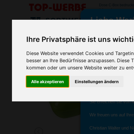
Dose C-Box bedruck
#dosecbox
Liebe Wer
SORTIMENT
>
>
>
Startseite
Haushalt & Küche
Küchenaccessoires
Dos
Ihre Privatsphäre ist uns wicht
Dose C-Box, Grasgrün
wir sind wieder f
(Art.-Nr.:
EL3741-255
)
Diese Website verwendet Cookies und Targeting
besser an Ihre Bedürfnisse anzupassen. Diese
kommen oder um unsere Website weiter zu ent
Seit dem 11. Januar 2
Alle akzeptieren
Einstellungen ändern
Ab sofort können Sie s
Christian Walter und N
Sie erreichen sie von 
Wir freuen uns auf Ihr
Christian Walter und Ni