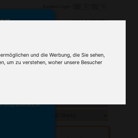
0
0
Kunden Login
en,
€ 0,60
ringung ab:
alle Preise zzgl. MwSt.
 ermöglichen und die Werbung, die Sie sehen,
en, um zu verstehen, woher unsere Besucher
hnelle Preiskalkulation
geben.
emittel-Experten
r info@advertika.de.
ebot