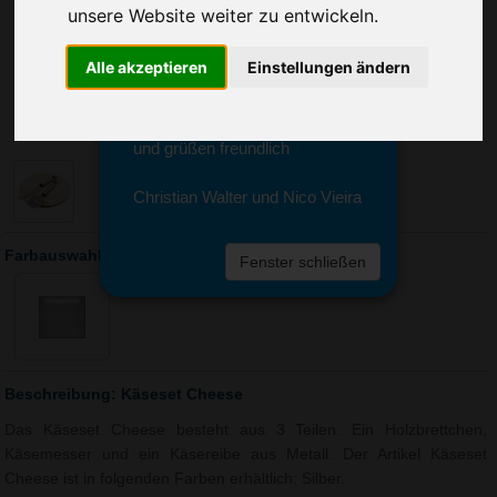
Sie erreichen sie von Montag bis
unsere Website weiter zu entwickeln.
Freitag zwischen 8 und 18 Uhr
unter 0611 94 585 2749 oder
Alle akzeptieren
Einstellungen ändern
info@advertika.de.
Wir freuen uns auf Ihre Anfrage
und grüßen freundlich
Christian Walter und Nico Vieira
Farbauswahl: Käseset Cheese
Fenster schließen
Beschreibung: Käseset Cheese
Das Käseset Cheese besteht aus 3 Teilen. Ein Holzbrettchen,
Käsemesser und ein Käsereibe aus Metall. Der Artikel Käseset
Cheese ist in folgenden Farben erhältlich: Silber.