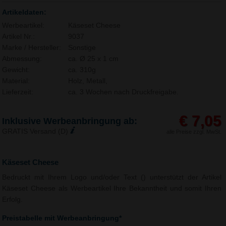
Artikeldaten:
Werbeartikel:
Käseset Cheese
Artikel Nr.:
9037
Marke / Hersteller:
Sonstige
Abmessung:
ca. Ø 25 x 1 cm
Gewicht:
ca. 310g
Material:
Holz, Metall,
Lieferzeit:
ca. 3 Wochen nach Druckfreigabe.
€ 7,05
Inklusive Werbeanbringung ab:
GRATIS Versand (D)
alle Preise zzgl. MwSt.
Käseset Cheese
Bedruckt mit Ihrem Logo und/oder Text () unterstützt der Artikel
Käseset Cheese als Werbeartikel Ihre Bekanntheit und somit Ihren
Erfolg.
Preistabelle mit Werbeanbringung*