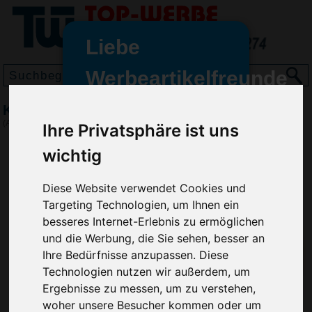
Liebe
Werbeartikelfreunde
und -
Käseset Cheese
wir sind wieder für Sie da
(Art.-Nr.:
9037
)
Ihre Privatsphäre ist uns
freundinnen,
wichtig
Seit dem 11. Januar 2022 haben
wir unsere aktiven Geschäfte an
Diese Website verwendet Cookies und
die Firma Advertika übergeben.
Targeting Technologien, um Ihnen ein
besseres Internet-Erlebnis zu ermöglichen
Ab sofort können Sie sich bei
Anfragen und Bestellungen
und die Werbung, die Sie sehen, besser an
vertrauensvoll an Ihre neuen
Ihre Bedürfnisse anzupassen. Diese
Werbemittel-Experten Christian
Technologien nutzen wir außerdem, um
Walter und Nico Vieira wenden.
Ergebnisse zu messen, um zu verstehen,
woher unsere Besucher kommen oder um