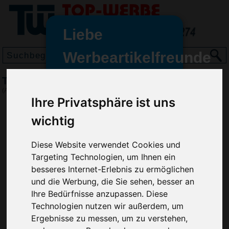
Liebe
Werbeartikelfreunde
und -
Tablett Midi-Herz, Transparent
wir sind wieder für Sie da
(Art.-Nr.:
EL3680-200
)
freundinnen,
Ihre Privatsphäre ist uns
Seit dem 11. Januar 2022 haben
wichtig
wir unsere aktiven Geschäfte an
die Firma Advertika übergeben.
Diese Website verwendet Cookies und
Targeting Technologien, um Ihnen ein
Ab sofort können Sie sich bei
besseres Internet-Erlebnis zu ermöglichen
Anfragen und Bestellungen
und die Werbung, die Sie sehen, besser an
vertrauensvoll an Ihre neuen
Ihre Bedürfnisse anzupassen. Diese
Werbemittel-Experten Christian
Technologien nutzen wir außerdem, um
Walter und Nico Vieira wenden.
Ergebnisse zu messen, um zu verstehen,