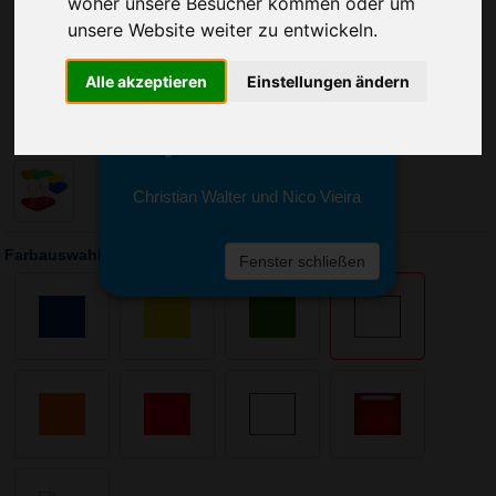
woher unsere Besucher kommen oder um
Sie erreichen sie von Montag bis
Freitag zwischen 8 und 18 Uhr
unsere Website weiter zu entwickeln.
unter 0611 94 585 2749 oder
info@advertika.de.
Alle akzeptieren
Einstellungen ändern
Wir freuen uns auf Ihre Anfrage
und grüßen freundlich
Christian Walter und Nico Vieira
Farbauswahl: Tablett Midi-Herz
Fenster schließen