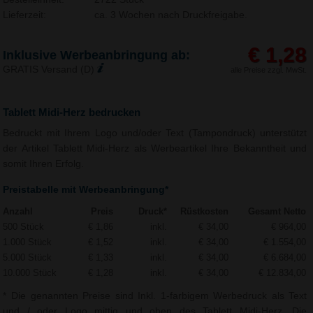
Lieferzeit:
ca. 3 Wochen nach Druckfreigabe.
€ 1,28
Inklusive Werbeanbringung ab:
GRATIS Versand (D)
alle Preise zzgl. MwSt.
Tablett Midi-Herz bedrucken
Bedruckt mit Ihrem Logo und/oder Text (Tampondruck) unterstützt
der Artikel Tablett Midi-Herz als Werbeartikel Ihre Bekanntheit und
somit Ihren Erfolg.
Preistabelle mit Werbeanbringung*
Anzahl
Preis
Druck*
Rüstkosten
Gesamt Netto
500 Stück
€ 1,86
inkl.
€ 34,00
€ 964,00
1.000 Stück
€ 1,52
inkl.
€ 34,00
€ 1.554,00
5.000 Stück
€ 1,33
inkl.
€ 34,00
€ 6.684,00
10.000 Stück
€ 1,28
inkl.
€ 34,00
€ 12.834,00
* Die genannten Preise sind Inkl. 1-farbigem Werbedruck als Text
und / oder Logo mittig und oben des Tablett Midi-Herz. Die