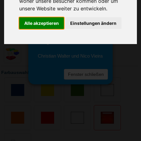
woher unsere Besucher kommen oder um
Sie erreichen sie von Montag bis
Freitag zwischen 8 und 18 Uhr
unsere Website weiter zu entwickeln.
unter 0611 94 585 2749 oder
info@advertika.de.
Alle akzeptieren
Einstellungen ändern
Wir freuen uns auf Ihre Anfrage
und grüßen freundlich
Christian Walter und Nico Vieira
Farbauswahl: Tablett Midi-Herz
Fenster schließen