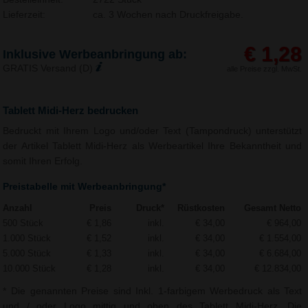
Lieferzeit:
ca. 3 Wochen nach Druckfreigabe.
€ 1,28
Inklusive Werbeanbringung ab:
GRATIS Versand (D)
alle Preise zzgl. MwSt.
Tablett Midi-Herz bedrucken
Bedruckt mit Ihrem Logo und/oder Text (Tampondruck) unterstützt
der Artikel Tablett Midi-Herz als Werbeartikel Ihre Bekanntheit und
somit Ihren Erfolg.
Preistabelle mit Werbeanbringung*
Anzahl
Preis
Druck*
Rüstkosten
Gesamt Netto
500 Stück
€ 1,86
inkl.
€ 34,00
€ 964,00
1.000 Stück
€ 1,52
inkl.
€ 34,00
€ 1.554,00
5.000 Stück
€ 1,33
inkl.
€ 34,00
€ 6.684,00
10.000 Stück
€ 1,28
inkl.
€ 34,00
€ 12.834,00
* Die genannten Preise sind Inkl. 1-farbigem Werbedruck als Text
und / oder Logo mittig und oben des Tablett Midi-Herz. Die