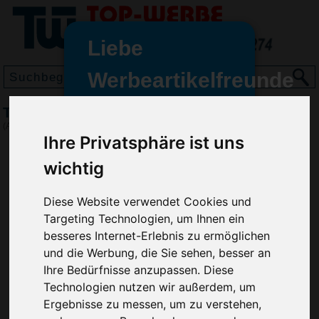
Liebe
Werbeartikelfreunde
und -
Tablett Midi-Herz, Transparent-Rot
wir sind wieder für Sie da
(Art.-Nr.:
EL3680-800
)
freundinnen,
Ihre Privatsphäre ist uns
Seit dem 11. Januar 2022 haben
wichtig
wir unsere aktiven Geschäfte an
die Firma Advertika übergeben.
Diese Website verwendet Cookies und
Targeting Technologien, um Ihnen ein
Ab sofort können Sie sich bei
besseres Internet-Erlebnis zu ermöglichen
Anfragen und Bestellungen
und die Werbung, die Sie sehen, besser an
vertrauensvoll an Ihre neuen
Ihre Bedürfnisse anzupassen. Diese
Werbemittel-Experten Christian
Technologien nutzen wir außerdem, um
Walter und Nico Vieira wenden.
Ergebnisse zu messen, um zu verstehen,