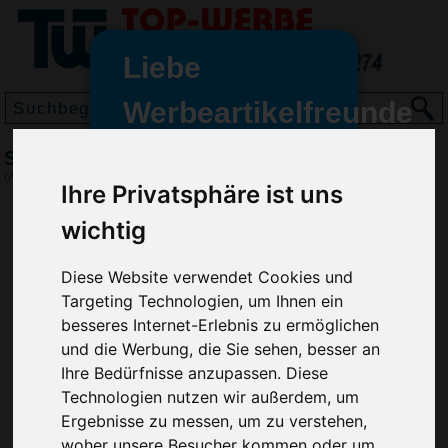
Liebe
Werbeartikelfreunde
und -
Spaghettilöffel Torino
wir sind wieder für Sie da
(Art.-Nr.:
EL4395
)
Ihre Privatsphäre ist uns
freundinnen,
wichtig
Seit dem 11. Januar 2022 haben
wir unsere aktiven Geschäfte an
die Firma Advertika übergeben.
Diese Website verwendet Cookies und
Targeting Technologien, um Ihnen ein
Ab sofort können Sie sich bei
besseres Internet-Erlebnis zu ermöglichen
Anfragen und Bestellungen
und die Werbung, die Sie sehen, besser an
vertrauensvoll an Ihre neuen
Ihre Bedürfnisse anzupassen. Diese
Werbemittel-Experten Christian
Technologien nutzen wir außerdem, um
Walter und Nico Vieira wenden.
Ergebnisse zu messen, um zu verstehen,
woher unsere Besucher kommen oder um