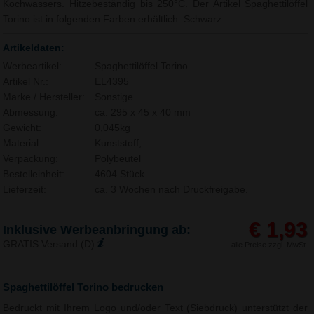
Kochwassers. Hitzebeständig bis 250°C. Der Artikel Spaghettilöffel
Torino ist in folgenden Farben erhältlich: Schwarz.
Artikeldaten:
Werbeartikel:
Spaghettilöffel Torino
Artikel Nr.:
EL4395
Marke / Hersteller:
Sonstige
Abmessung:
ca. 295 x 45 x 40 mm
Gewicht:
0,045kg
Material:
Kunststoff,
Verpackung:
Polybeutel
Bestelleinheit:
4604 Stück
Lieferzeit:
ca. 3 Wochen nach Druckfreigabe.
€ 1,93
Inklusive Werbeanbringung ab:
GRATIS Versand (D)
alle Preise zzgl. MwSt.
Spaghettilöffel Torino bedrucken
Bedruckt mit Ihrem Logo und/oder Text (Siebdruck) unterstützt der