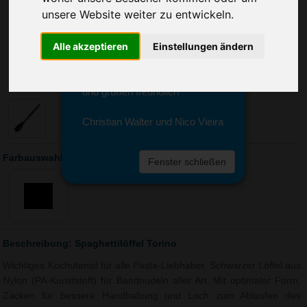
Sie erreichen sie von Montag bis
unsere Website weiter zu entwickeln.
Freitag zwischen 8 und 18 Uhr
unter 0611 94 585 2749 oder
Alle akzeptieren
Einstellungen ändern
info@advertika.de.
Wir freuen uns auf Ihre Anfrage
und grüßen freundlich
Christian Walter und Nico Vieira
Farbauswahl: Spaghettilöffel Torino
Fenster schließen
Beschreibung: Spaghettilöffel Torino
Wichtiges Kochutensil für alle Pasta-Liebhaber. Schwarzer Löffel aus
Nylon (PA-Kunststoff) für Bandnudeln aller Art. Mit optimaler Form,
Zacken für bessere Handhabung und Loch zum Ablaufen des