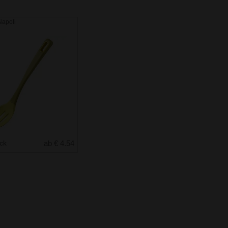
Napoli
uck
ab € 4.54