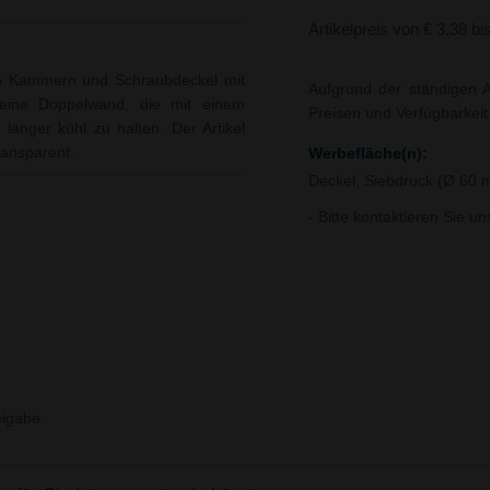
Artikelpreis von € 3,38 bi
ten Kammern und Schraubdeckel mit
Aufgrund der ständigen A
 eine Doppelwand, die mit einem
Preisen und Verfügbarkei
 länger kühl zu halten. Der Artikel
ransparent.
Werbefläche(n):
Deckel, Siebdruck (Ø 60
- Bitte kontaktieren Sie u
igabe.