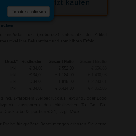
Jetzt kaufen
 die
Fenster schließen
liste
rucken
 und/oder Text (Siebdruck) unterstützt der Artikel
beartikel Ihre Bekanntheit und somit Ihren Erfolg.
Druck*
Rüstkosten
Gesamt Netto
Gesamt Brutto
inkl.
€ 34,00
€ 552,00
€ 656,88
inkl.
€ 34,00
€ 1.184,00
€ 1.408,96
inkl.
€ 34,00
€ 1.919,00
€ 2.283,61
inkl.
€ 34,00
€ 3.414,00
€ 4.062,66
nd Inkl. 1-farbigem Werbedruck als Text und / oder Logo
itzpunkt aussparen) des Müslibecher To Go. Die
o Druckfarbe & -position € 34,- zzgl. MwSt.
r Preise für größere Bestellmengen erhalten Sie gerne