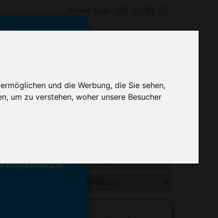
0
0
Kunden Login
en,
€ 3,38
ringung ab:
 ermöglichen und die Werbung, die Sie sehen,
alle Preise zzgl. MwSt.
en, um zu verstehen, woher unsere Besucher
hnelle Preiskalkulation
geben.
emittel-Experten
r info@advertika.de.
ebot