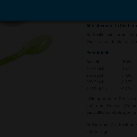
In den
Auf
Warenkorb
Merk
Müslibecher To Go bed
Bedruckt mit Ihrem Logo
Müslibecher To Go als Wer
Preistabelle
Anzahl
Preis
100 Stück
€ 5,18
250 Stück
€ 4,60
500 Stück
€ 3,77
1.000 Stück
€ 3,38
* Die genannten Preise si
auf den Deckel (Anspr
Einstellkosten betragen pr
Preise ohne Aufdruck ode
auf Anfrage.