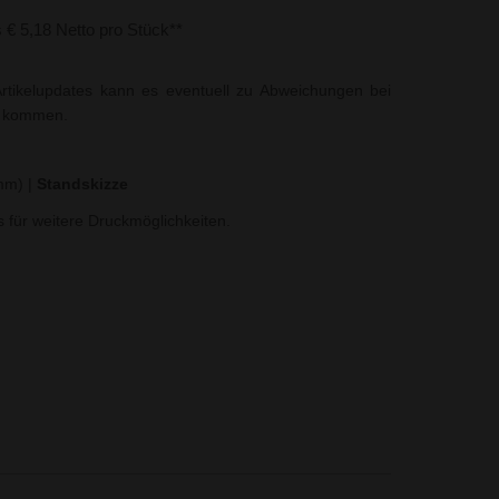
s € 5,18 Netto pro Stück**
rtikelupdates kann es eventuell zu Abweichungen bei
t kommen.
 mm)
|
Standskizze
ns für weitere Druckmöglichkeiten.