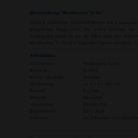
Beschreibung: Müslibecher To Go
Äußerst praktischer Kunststoff-Becher mit 2 separa
integriertem Klapp-Löffel. Die untere Kammer hat
Cooling-Gel gefüllt ist um die Milch oder den Joghurt
Müslibecher To Go ist in folgenden Farben erhältlich: T
Artikeldaten:
Werbeartikel:
Müslibecher To Go
Artikel Nr.:
EL4800
Marke / Hersteller:
Sonstige
Abmessung:
ca. 0 x 0 x 165 mm
Gewicht:
0,123kg
Material:
Kunststoff,
Verpackung:
Einzelkarton
Bestelleinheit:
5213 Stück
Lieferzeit:
ca. 3 Wochen nach Druckfre