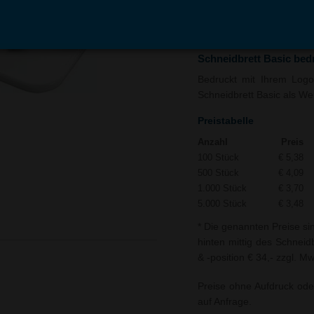
In den
Auf
Warenkorb
Merk
Schneidbrett Basic bed
Bedruckt mit Ihrem Logo 
Schneidbrett Basic als Wer
Preistabelle
Anzahl
Preis
100 Stück
€ 5,38
500 Stück
€ 4,09
1.000 Stück
€ 3,70
5.000 Stück
€ 3,48
* Die genannten Preise si
hinten mittig des Schneid
& -position € 34,- zzgl. Mw
Preise ohne Aufdruck ode
auf Anfrage.