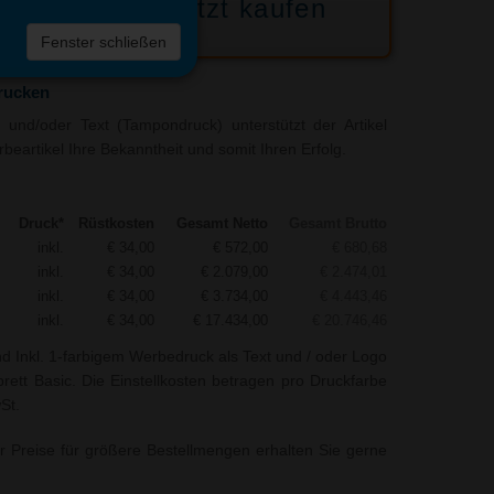
Jetzt kaufen
 die
Fenster schließen
liste
rucken
und/oder Text (Tampondruck) unterstützt der Artikel
beartikel Ihre Bekanntheit und somit Ihren Erfolg.
Druck*
Rüstkosten
Gesamt Netto
Gesamt Brutto
inkl.
€ 34,00
€ 572,00
€ 680,68
inkl.
€ 34,00
€ 2.079,00
€ 2.474,01
inkl.
€ 34,00
€ 3.734,00
€ 4.443,46
inkl.
€ 34,00
€ 17.434,00
€ 20.746,46
nd Inkl. 1-farbigem Werbedruck als Text und / oder Logo
brett Basic. Die Einstellkosten betragen pro Druckfarbe
St.
r Preise für größere Bestellmengen erhalten Sie gerne