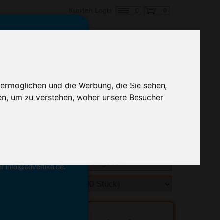
0
0
Kunden Login
en,
€ 3,48
ringung ab:
 ermöglichen und die Werbung, die Sie sehen,
alle Preise zzgl. MwSt.
en, um zu verstehen, woher unsere Besucher
hnelle Preiskalkulation
geben.
emittel-Experten
r info@advertika.de.
ebot