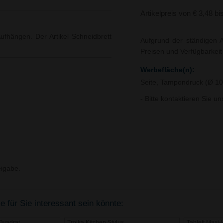
Artikelpreis von € 3,48 bi
ufhängen. Der Artikel Schneidbrett
Aufgrund der ständigen A
Preisen und Verfügbarkei
Werbefläche(n):
Seite, Tampondruck (Ø 
- Bitte kontaktieren Sie u
igabe.
 für Sie interessant sein könnte:
Quadrat
Troika Kitchen Stylus
Tablett Maxi-