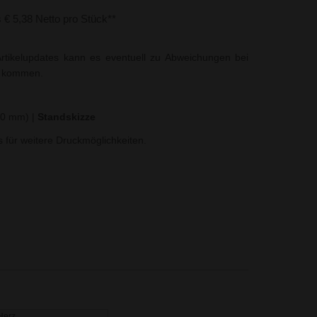
s € 5,38 Netto pro Stück**
rtikelupdates kann es eventuell zu Abweichungen bei
t kommen.
100 mm)
|
Standskizze
ns für weitere Druckmöglichkeiten.
Herz