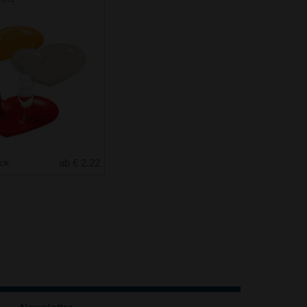
uck
ab € 2.22