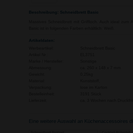
Beschreibung: Schneidbrett Basic
Massives Schneidbrett mit Griffloch. Auch ideal zum A
Basic ist in folgenden Farben erhältlich: Weiß.
Artikeldaten:
Werbeartikel:
Schneidbrett Basic
Artikel Nr.:
EL3751
Marke / Hersteller:
Sonstige
Abmessung:
ca. 260 x 148 x 7 mm
Gewicht:
0,25kg
Material:
Kunststoff,
Verpackung:
lose im Karton
Bestelleinheit:
3191 Stück
Lieferzeit:
ca. 3 Wochen nach Druckfre
Eine weitere Auswahl an Küchenaccessoires die
Schneidbrett Brotzeit
Cocktail-Rührstab 