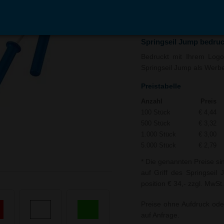
In den
Auf
Warenkorb
Merk
Springseil Jump bedru
Bedruckt mit Ihrem Logo 
Springseil Jump als Werbea
Preistabelle
Anzahl
Preis
100 Stück
€ 4,44
500 Stück
€ 3,32
1.000 Stück
€ 3,00
5.000 Stück
€ 2,79
* Die genannten Preise si
auf Griff des Springseil
position € 34,- zzgl. MwSt.
Preise ohne Aufdruck ode
auf Anfrage.