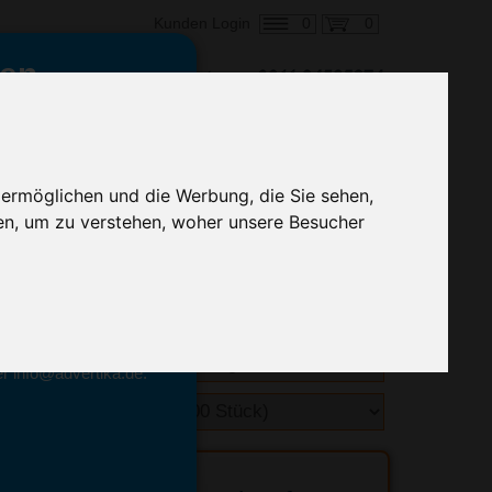
0
0
Kunden Login
en,
€ 2,79
ringung ab:
alle Preise zzgl. MwSt.
 ermöglichen und die Werbung, die Sie sehen,
en, um zu verstehen, woher unsere Besucher
hnelle Preiskalkulation
geben.
emittel-Experten
r info@advertika.de.
ebot