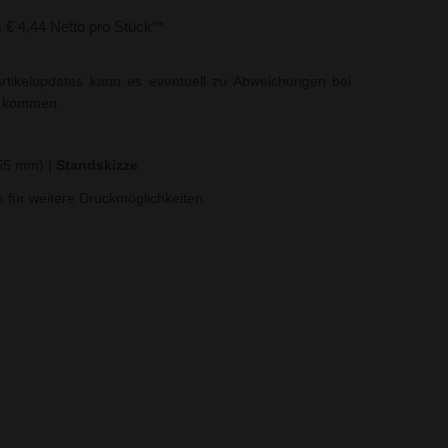
s € 4,44 Netto pro Stück**
rtikelupdates kann es eventuell zu Abweichungen bei
t kommen.
 55 mm)
|
Standskizze
ns für weitere Druckmöglichkeiten.