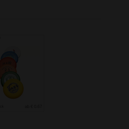
)
uck
ab € 0.67