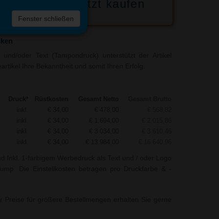
Jetzt kaufen
 die
Fenster schließen
liste
cken
und/oder Text (Tampondruck) unterstützt der Artikel
rtikel Ihre Bekanntheit und somit Ihren Erfolg.
Druck*
Rüstkosten
Gesamt Netto
Gesamt Brutto
inkl.
€ 34,00
€ 478,00
€ 568,82
inkl.
€ 34,00
€ 1.694,00
€ 2.015,86
inkl.
€ 34,00
€ 3.034,00
€ 3.610,46
inkl.
€ 34,00
€ 13.984,00
€ 16.640,96
nd Inkl. 1-farbigem Werbedruck als Text und / oder Logo
 Jump. Die Einstellkosten betragen pro Druckfarbe & -
r Preise für größere Bestellmengen erhalten Sie gerne