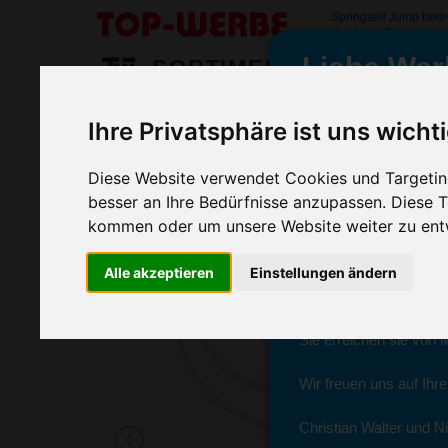
Springseil Jump bed
#springseiljump
Liebe Wer
SORTIMENT
>
>
>
Startseite
Spiel & Spaßartikel
Spielen im Freien
Spri
Ihre Privatsphäre ist uns wicht
Springseil Jump, Gelb
wir sind wieder f
(Art.-Nr.:
EL3206-006
)
Diese Website verwendet Cookies und Targeting
besser an Ihre Bedürfnisse anzupassen. Diese
kommen oder um unsere Website weiter zu ent
Seit dem 11. Januar 2
Alle akzeptieren
Einstellungen ändern
Ab sofort können Sie s
Christian Walter und N
Sie erreichen sie von 
Wir freuen uns auf Ihr
Christian Walter und Ni