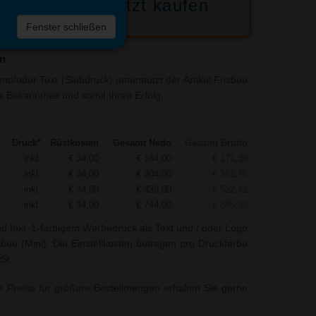
Jetzt kaufen
 die
Fenster schließen
liste
en
d/oder Text (Siebdruck) unterstützt der Artikel Frisbee
re Bekanntheit und somit Ihren Erfolg.
Druck*
Rüstkosten
Gesamt Netto
Gesamt Brutto
inkl.
€ 34,00
€ 144,00
€ 171,36
inkl.
€ 34,00
€ 304,00
€ 361,76
inkl.
€ 34,00
€ 439,00
€ 522,41
inkl.
€ 34,00
€ 744,00
€ 885,36
nd Inkl. 1-farbigem Werbedruck als Text und / oder Logo
sbee (Mini). Die Einstellkosten betragen pro Druckfarbe
St.
r Preise für größere Bestellmengen erhalten Sie gerne