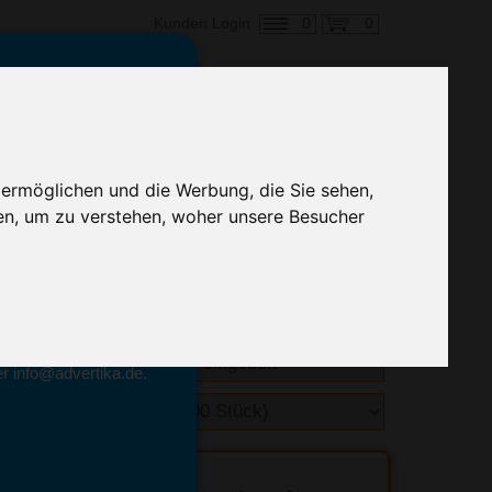
0
0
Kunden Login
en,
€ 0,67
ringung ab:
 ermöglichen und die Werbung, die Sie sehen,
alle Preise zzgl. MwSt.
en, um zu verstehen, woher unsere Besucher
hnelle Preiskalkulation
geben.
emittel-Experten
r info@advertika.de.
ebot