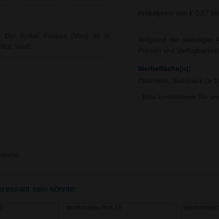
Artikelpreis von € 0,67 bi
 Der Artikel Frisbee (Mini) ist in
Aufgrund der ständigen A
 Rot, Weiß.
Preisen und Verfügbarkei
Werbefläche(n):
Oberseite, Siebdruck (ø 
- Bitte kontaktieren Sie u
igabe.
teressant sein könnte:
0
Wurfscheibe Profi 23
Wurfscheibe 