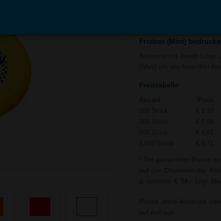
In den
Auf
Warenkorb
Merk
Frisbee (Mini) bedruck
Bedruckt mit Ihrem Logo un
(Mini) als Werbeartikel Ih
Preistabelle
Anzahl
Preis
100 Stück
€ 1,10
300 Stück
€ 0,90
500 Stück
€ 0,81
1.000 Stück
€ 0,71
* Die genannten Preise si
auf der Oberseite der Fri
& -position € 34,- zzgl. Mw
Preise ohne Aufdruck ode
auf Anfrage.