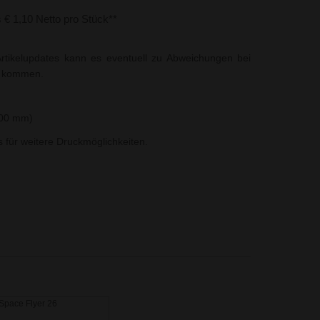
s € 1,10 Netto pro Stück**
rtikelupdates kann es eventuell zu Abweichungen bei
t kommen.
100 mm)
ns für weitere Druckmöglichkeiten.
Space Flyer 26