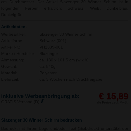
cm Durchmesser. Der Artikel Slazenger 30 Winner Schirm ist in
folgenden Farben erhältlich: Schwarz, Weiß, Dunkelblau,
Dunkelgrün.
Artikeldaten:
Werbeartikel:
Slazenger 30 Winner Schirm
Artikelfarbe:
Schwarz (001)
Artikel Nr.:
VH2339-001
Marke / Hersteller:
Slazenger
Abmessung:
ca. 130 x 101.5 cm (w x h)
Gewicht:
ca. 540g
Material:
Polyester,
Lieferzeit:
ca. 3 Wochen nach Druckfreigabe.
€ 15,89
Inklusive Werbeanbringung ab:
GRATIS Versand (D)
alle Preise zzgl. MwSt.
Slazenger 30 Winner Schirm bedrucken
Bedruckt mit Ihrem Logo und/oder Text (Siebdruck) unterstützt der