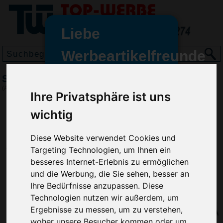
Liebe
Werbeartikelfreunde
und -
Slazenger 30 Winner Schirm, Schwarz
wir sind wieder für Sie da
(Art.-Nr.:
VH2339-001
)
Ihre Privatsphäre ist uns
freundinnen,
wichtig
Seit dem 11. Januar 2022 haben
wir unsere aktiven Geschäfte an
die Firma Advertika übergeben.
Diese Website verwendet Cookies und
Targeting Technologien, um Ihnen ein
Ab sofort können Sie sich bei
besseres Internet-Erlebnis zu ermöglichen
Anfragen und Bestellungen
und die Werbung, die Sie sehen, besser an
vertrauensvoll an Ihre neuen
Ihre Bedürfnisse anzupassen. Diese
Werbemittel-Experten Christian
Technologien nutzen wir außerdem, um
Walter und Nico Vieira wenden.
Ergebnisse zu messen, um zu verstehen,
woher unsere Besucher kommen oder um