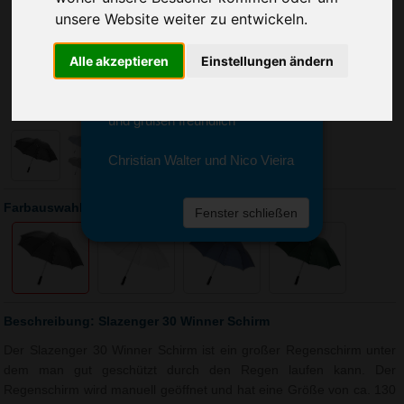
Sie erreichen sie von Montag bis
unsere Website weiter zu entwickeln.
Freitag zwischen 8 und 18 Uhr
unter 0611 94 585 2749 oder
Alle akzeptieren
Einstellungen ändern
info@advertika.de.
Wir freuen uns auf Ihre Anfrage
und grüßen freundlich
Christian Walter und Nico Vieira
Farbauswahl: Slazenger 30 Winner Schirm
Fenster schließen
Beschreibung: Slazenger 30 Winner Schirm
Der Slazenger 30 Winner Schirm ist ein großer Regenschirm unter
dem man gut geschützt durch den Regen laufen kann. Der
Regenschirm wird manuell geöffnet und hat eine Größe von ca. 130