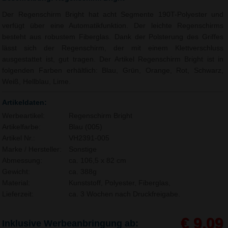
Der Regenschirm Bright hat acht Segmente 190T-Polyester und
verfügt über eine Automatikfunktion. Der leichte Regenschirms
besteht aus robustem Fiberglas. Dank der Polsterung des Griffes
lässt sich der Regenschirm, der mit einem Klettverschluss
ausgestattet ist, gut tragen. Der Artikel Regenschirm Bright ist in
folgenden Farben erhältlich: Blau, Grün, Orange, Rot, Schwarz,
Weiß, Hellblau, Lime.
Artikeldaten:
Werbeartikel:
Regenschirm Bright
Artikelfarbe:
Blau (005)
Artikel Nr.:
VH2391-005
Marke / Hersteller:
Sonstige
Abmessung:
ca. 106,5 x 82 cm
Gewicht:
ca. 388g
Material:
Kunststoff, Polyester, Fiberglas,
Lieferzeit:
ca. 3 Wochen nach Druckfreigabe.
€ 9,09
Inklusive Werbeanbringung ab: