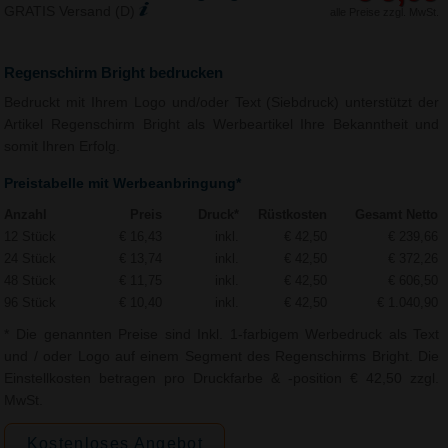
GRATIS Versand (D)
alle Preise zzgl. MwSt.
Regenschirm Bright bedrucken
Bedruckt mit Ihrem Logo und/oder Text (Siebdruck) unterstützt der
Artikel Regenschirm Bright als Werbeartikel Ihre Bekanntheit und
somit Ihren Erfolg.
Preistabelle mit Werbeanbringung*
Anzahl
Preis
Druck*
Rüstkosten
Gesamt Netto
12 Stück
€ 16,43
inkl.
€ 42,50
€ 239,66
24 Stück
€ 13,74
inkl.
€ 42,50
€ 372,26
48 Stück
€ 11,75
inkl.
€ 42,50
€ 606,50
96 Stück
€ 10,40
inkl.
€ 42,50
€ 1.040,90
* Die genannten Preise sind Inkl. 1-farbigem Werbedruck als Text
und / oder Logo auf einem Segment des Regenschirms Bright. Die
Einstellkosten betragen pro Druckfarbe & -position € 42,50 zzgl.
MwSt.
Kostenloses Angebot