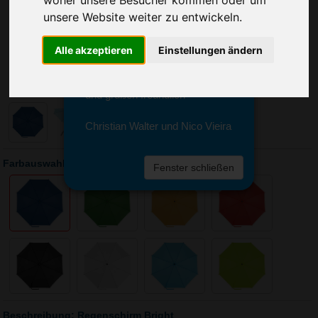
woher unsere Besucher kommen oder um
Sie erreichen sie von Montag bis
unsere Website weiter zu entwickeln.
Freitag zwischen 8 und 18 Uhr
unter 0611 94 585 2749 oder
info@advertika.de.
Alle akzeptieren
Einstellungen ändern
Wir freuen uns auf Ihre Anfrage
und grüßen freundlich
Christian Walter und Nico Vieira
Farbauswahl: Regenschirm Bright
Fenster schließen
Beschreibung: Regenschirm Bright