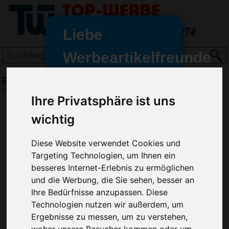
Liebe
Werbeartikelfreunde
und -
Regenschirm Bright, Blau
wir sind wieder für Sie da
(Art.-Nr.:
VH2391-005
)
Ihre Privatsphäre ist uns
freundinnen,
wichtig
Seit dem 11. Januar 2022 haben
wir unsere aktiven Geschäfte an
die Firma Advertika übergeben.
Diese Website verwendet Cookies und
Targeting Technologien, um Ihnen ein
Ab sofort können Sie sich bei
besseres Internet-Erlebnis zu ermöglichen
Anfragen und Bestellungen
und die Werbung, die Sie sehen, besser an
vertrauensvoll an Ihre neuen
Ihre Bedürfnisse anzupassen. Diese
Werbemittel-Experten Christian
Technologien nutzen wir außerdem, um
Walter und Nico Vieira wenden.
Ergebnisse zu messen, um zu verstehen,