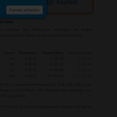
Jetzt kaufen
 die
Fenster schließen
liste
drucken
 und/oder Text (Siebdruck) unterstützt der Artikel
rbeartikel Ihre Bekanntheit und somit Ihren Erfolg.
Druck*
Rüstkosten
Gesamt Netto
Gesamt Brutto
inkl.
€ 42,50
€ 239,66
€ 285,20
inkl.
€ 42,50
€ 372,26
€ 442,99
inkl.
€ 42,50
€ 606,50
€ 721,74
inkl.
€ 42,50
€ 1.040,90
€ 1.238,67
nd Inkl. 1-farbigem Werbedruck als Text und / oder Logo
egenschirms Bright. Die Einstellkosten betragen pro
42,50 zzgl. MwSt.
r Preise für größere Bestellmengen erhalten Sie gerne