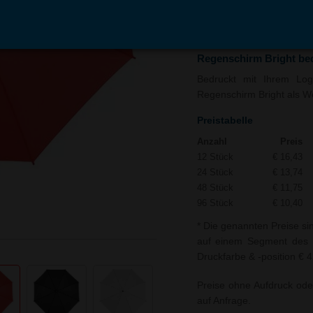
In den
Auf
Warenkorb
Merk
Regenschirm Bright be
Bedruckt mit Ihrem Logo
Regenschirm Bright als We
Preistabelle
Anzahl
Preis
12 Stück
€ 16,43
24 Stück
€ 13,74
48 Stück
€ 11,75
96 Stück
€ 10,40
* Die genannten Preise si
auf einem Segment des R
Druckfarbe & -position € 
Preise ohne Aufdruck ode
auf Anfrage.