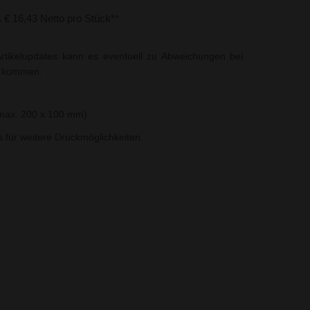
s € 16,43 Netto pro Stück**
rtikelupdates kann es eventuell zu Abweichungen bei
t kommen.
(max. 200 x 100 mm)
ns für weitere Druckmöglichkeiten.