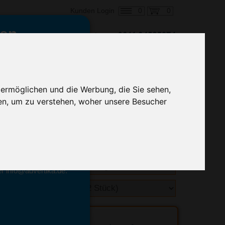
0
0
Kunden Login
en,
€ 9,09
ringung ab:
alle Preise zzgl. MwSt.
 ermöglichen und die Werbung, die Sie sehen,
en, um zu verstehen, woher unsere Besucher
hnelle Preiskalkulation
geben.
emittel-Experten
r info@advertika.de.
ebot