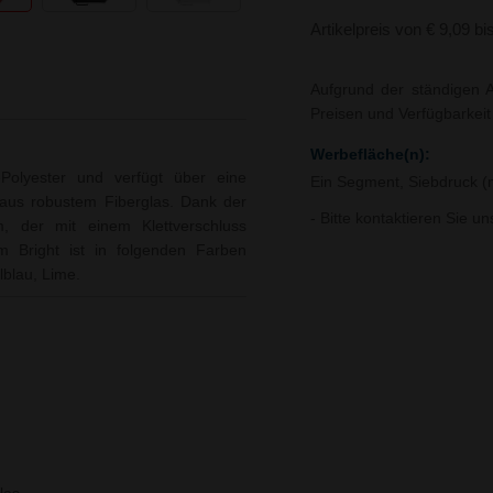
Artikelpreis von € 9,09 bi
Aufgrund der ständigen A
Preisen und Verfügbarkei
Werbefläche(n):
olyester und verfügt über eine
Ein Segment, Siebdruck 
 aus robustem Fiberglas. Dank der
- Bitte kontaktieren Sie u
m, der mit einem Klettverschluss
rm Bright ist in folgenden Farben
lblau, Lime.