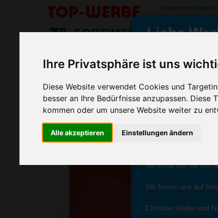
Regenschirm Bright 
#regenschirmbright
Liebe Wer
SORTIMENT
>
>
>
Startseite
Regenschirme
Golfschirme
Regenschirm Br
Ihre Privatsphäre ist uns wicht
Regenschirm Bright, Rot
wir sind wieder f
(Art.-Nr.:
VH2391-008
)
Diese Website verwendet Cookies und Targeting
besser an Ihre Bedürfnisse anzupassen. Diese
kommen oder um unsere Website weiter zu ent
Seit dem 11. Januar 2
Alle akzeptieren
Einstellungen ändern
Ab sofort können Sie s
Christian Walter und N
Sie erreichen sie von 
Wir freuen uns auf Ihr
Christian Walter und Ni