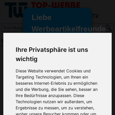
Liebe
Werbeartikelfreunde
und -
Sitzkissen Stadion - Österreich, Rot/Weiß
wir sind wieder für Sie da
(Art.-Nr.:
EL4311-048
)
Ihre Privatsphäre ist uns
freundinnen,
wichtig
Seit dem 11. Januar 2022 haben
wir unsere aktiven Geschäfte an
die Firma Advertika übergeben.
Diese Website verwendet Cookies und
Targeting Technologien, um Ihnen ein
Ab sofort können Sie sich bei
besseres Internet-Erlebnis zu ermöglichen
Anfragen und Bestellungen
und die Werbung, die Sie sehen, besser an
vertrauensvoll an Ihre neuen
Ihre Bedürfnisse anzupassen. Diese
Werbemittel-Experten Christian
Technologien nutzen wir außerdem, um
Walter und Nico Vieira wenden.
Ergebnisse zu messen, um zu verstehen,
woher unsere Besucher kommen oder um