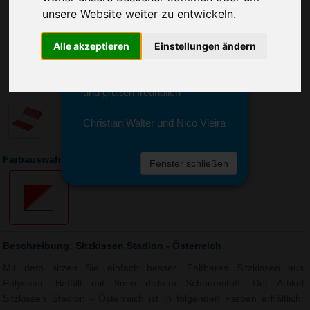
Sie erreichen sie von Montag bis
unsere Website weiter zu entwickeln.
Freitag zwischen 8 und 18 Uhr
unter 0611 94 585 2749 oder
Alle akzeptieren
Einstellungen ändern
info@advertika.de.
Wir freuen uns auf Ihre Anfrage
und grüßen freundlich
Christian Walter und Nico Vieira
Farbauswahl: Sitzkissen Stadion - Österreich
Fenster schließen
Beschreibung: Sitzkissen Stadion - Österreich
Mit dem sitzen Sie einfach besser. Faltbares Sitzkissen aus
Polyester. Befüllt mit 9mm dickem Schaumstoff. Der Artikel
Sitzkissen Stadion - Österreich ist in folgenden Farben erhältlich: