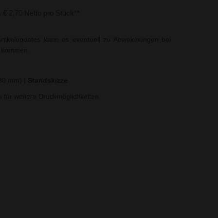
s € 2,70 Netto pro Stück**
rtikelupdates kann es eventuell zu Abweichungen bei
t kommen.
130 mm)
|
Standskizze
ns für weitere Druckmöglichkeiten.