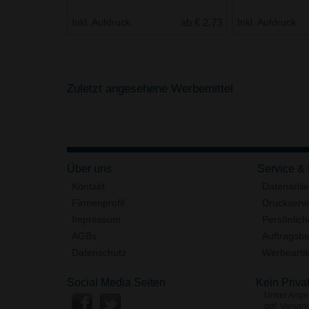
Inkl. Aufdruck
ab € 2.73
Inkl. Aufdruck
Zuletzt angesehene Werbemittel
Über uns
Service &
Kontakt
Datenanli
Firmenprofil
Druckserv
Impressum
Persönlich
AGBs
Auftragsbe
Datenschutz
Werbeartik
Social Media Seiten
Kein Priva
Unser Angeb
ggf. Versan