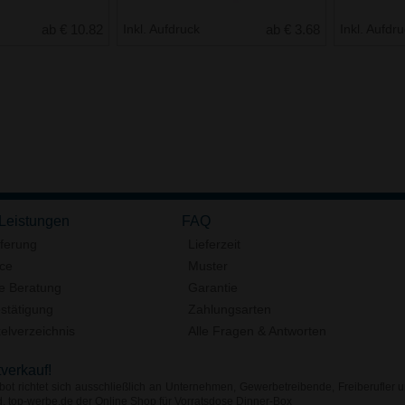
ab € 10.82
Inkl. Aufdruck
ab € 3.68
Inkl. Aufdr
 Leistungen
FAQ
eferung
Lieferzeit
ice
Muster
e Beratung
Garantie
stätigung
Zahlungsarten
elverzeichnis
Alle Fragen & Antworten
tverkauf!
ot richtet sich ausschließlich an Unternehmen, Gewerbetreibende, Freiberufler u
d. top-werbe.de der Online Shop für Vorratsdose Dinner-Box