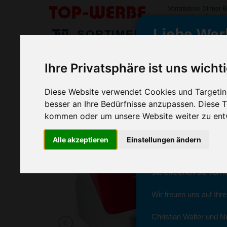
Vorratsdose Dinner-
#vorratsdosedinnerb
Liebe Wer
SORTIMENT
>
>
>
Startseite
Sport & Freizeitartikel
Picknickzubehör
Vor
Ihre Privatsphäre ist uns wicht
Vorratsdose Dinner-Box, Gelb
wir sind wieder f
(Art.-Nr.:
EL3764-006
)
Diese Website verwendet Cookies und Targeting
besser an Ihre Bedürfnisse anzupassen. Diese
kommen oder um unsere Website weiter zu ent
Seit dem 11. Januar 2
Ab sofort können Sie s
Alle akzeptieren
Einstellungen ändern
Christian Walter und N
Sie erreichen sie von 
Wir freuen uns auf Ihr
Christian Walter und Ni