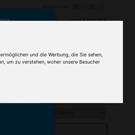
0
0
Kunden Login
en,
€ 1,74
ringung ab:
alle Preise zzgl. MwSt.
 ermöglichen und die Werbung, die Sie sehen,
en, um zu verstehen, woher unsere Besucher
hnelle Preiskalkulation
geben.
emittel-Experten
r info@advertika.de.
ebot