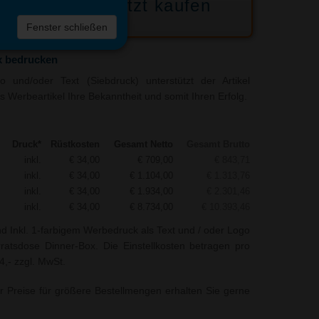
Jetzt kaufen
 die
Fenster schließen
liste
x bedrucken
 und/oder Text (Siebdruck) unterstützt der Artikel
s Werbeartikel Ihre Bekanntheit und somit Ihren Erfolg.
Druck*
Rüstkosten
Gesamt Netto
Gesamt Brutto
inkl.
€ 34,00
€ 709,00
€ 843,71
inkl.
€ 34,00
€ 1.104,00
€ 1.313,76
inkl.
€ 34,00
€ 1.934,00
€ 2.301,46
inkl.
€ 34,00
€ 8.734,00
€ 10.393,46
nd Inkl. 1-farbigem Werbedruck als Text und / oder Logo
rratsdose Dinner-Box. Die Einstellkosten betragen pro
4,- zzgl. MwSt.
r Preise für größere Bestellmengen erhalten Sie gerne