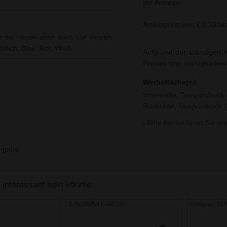
auf Anfrage.
Artikelpreis von € 0,33 bi
 für zu Hause aber auch auf Reisen.
ltlich: Blau, Rot, Weiß.
Aufgrund der ständigen A
Preisen und Verfügbarkei
Werbefläche(n):
Innenseite, Tampondruck 
Rückseite, Tampondruck (
- Bitte kontaktieren Sie u
igabe.
 interessant sein könnte:
Schuhlöffel Edelstahl
Designer Schu