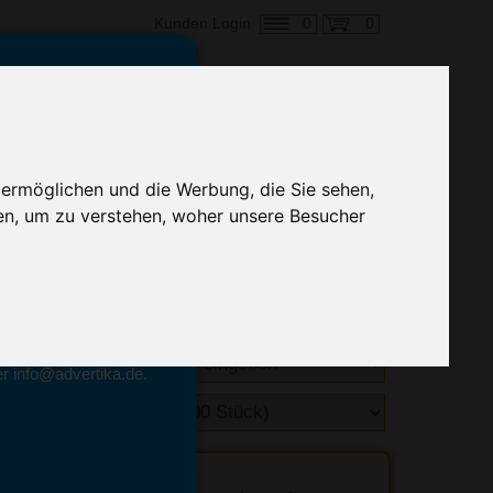
0
0
Kunden Login
en,
€ 0,33
 ermöglichen und die Werbung, die Sie sehen,
alle Preise zzgl. MwSt.
en, um zu verstehen, woher unsere Besucher
hnelle Preiskalkulation
geben.
emittel-Experten
r info@advertika.de.
ebot