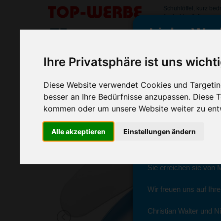
Schuhlöffel, kurz be
#schuhloeffelkurz
Liebe Wer
SORTIMENT
>
>
>
Startseite
Haushalt & Küche
Schuhlöffel
Schuhlöffel,
Ihre Privatsphäre ist uns wicht
Schuhlöffel, kurz
wir sind wieder f
Diese Website verwendet Cookies und Targeting
(Art.-Nr.:
HL2550
)
besser an Ihre Bedürfnisse anzupassen. Diese
kommen oder um unsere Website weiter zu ent
Seit dem 11. Januar 2
Alle akzeptieren
Einstellungen ändern
Ab sofort können Sie s
Christian Walter und N
Sie erreichen sie von 
Wir freuen uns auf Ihr
Christian Walter und Ni