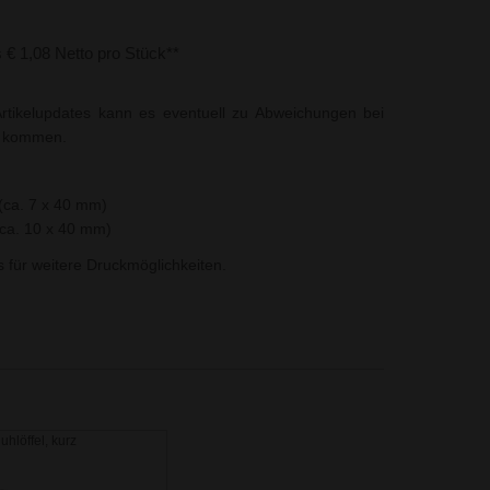
s € 1,08 Netto pro Stück**
rtikelupdates kann es eventuell zu Abweichungen bei
t kommen.
(ca. 7 x 40 mm)
ca. 10 x 40 mm)
ns für weitere Druckmöglichkeiten.
hlöffel, kurz