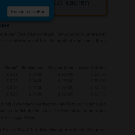
Jetzt kaufen
 die
Fenster schließen
liste
ucken
und/oder Text (Tampondruck, Tampondruck) unterstützt
kurz als Werbeartikel Ihre Bekanntheit und somit Ihren
Druck*
Rüstkosten
Gesamt Netto
Gesamt Brutto
€ 0,42
€ 34,00
€ 184,00
€ 218,96
€ 0,25
€ 34,00
€ 295,00
€ 351,05
€ 0,18
€ 34,00
€ 364,00
€ 433,16
€ 0,13
€ 34,00
€ 524,00
€ 623,56
nd Inkl. 1-farbigem Werbedruck als Text und / oder Logo
eite des Schuhlöffel, kurz. Die Einstellkosten betragen
 € 34,- zzgl. MwSt.
r Preise für größere Bestellmengen erhalten Sie gerne