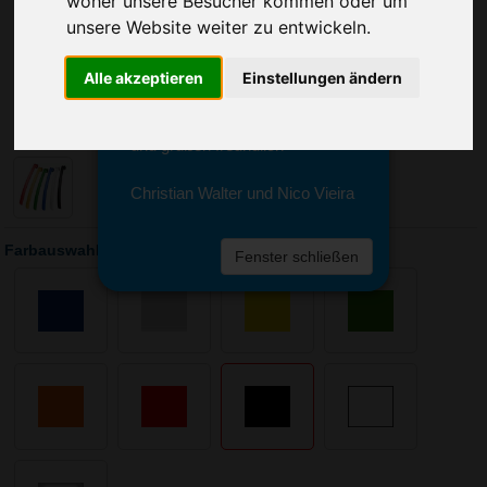
woher unsere Besucher kommen oder um
Sie erreichen sie von Montag bis
unsere Website weiter zu entwickeln.
Freitag zwischen 8 und 18 Uhr
unter 0611 94 585 2749 oder
info@advertika.de.
Alle akzeptieren
Einstellungen ändern
Wir freuen uns auf Ihre Anfrage
und grüßen freundlich
Christian Walter und Nico Vieira
Farbauswahl: Schuhlöffel Cliff
Fenster schließen