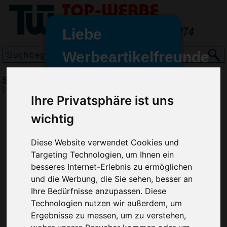
Liebe
Werbeartikelfreunde
und -
Schuhlöffel Cliff, Schwarz
wir sind wieder für Sie da
(Art.-Nr.:
EL3722-001
)
Ihre Privatsphäre ist uns
freundinnen,
wichtig
Seit dem 11. Januar 2022 haben
wir unsere aktiven Geschäfte an
die Firma Advertika übergeben.
Diese Website verwendet Cookies und
Targeting Technologien, um Ihnen ein
Ab sofort können Sie sich bei
besseres Internet-Erlebnis zu ermöglichen
Anfragen und Bestellungen
und die Werbung, die Sie sehen, besser an
vertrauensvoll an Ihre neuen
Ihre Bedürfnisse anzupassen. Diese
Werbemittel-Experten Christian
Technologien nutzen wir außerdem, um
Walter und Nico Vieira wenden.
Ergebnisse zu messen, um zu verstehen,