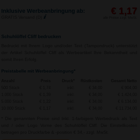
€ 1,17
Inklusive Werbeanbringung ab:
GRATIS Versand (D)
alle Preise zzgl. MwSt.
Schuhlöffel Cliff bedrucken
Bedruckt mit Ihrem Logo und/oder Text (Tampondruck) unterstützt
der Artikel Schuhlöffel Cliff als Werbeartikel Ihre Bekanntheit und
somit Ihren Erfolg.
Preistabelle mit Werbeanbringung*
Anzahl
Preis
Druck*
Rüstkosten
Gesamt Netto
500 Stück
€ 1,74
inkl.
€ 34,00
€ 904,00
1.000 Stück
€ 1,39
inkl.
€ 34,00
€ 1.424,00
5.000 Stück
€ 1,22
inkl.
€ 34,00
€ 6.134,00
10.000 Stück
€ 1,17
inkl.
€ 34,00
€ 11.734,00
* Die genannten Preise sind Inkl. 1-farbigem Werbedruck als Text
und / oder Logo Vorne des Schuhlöffel Cliff. Die Einstellkosten
betragen pro Druckfarbe & -position € 34,- zzgl. MwSt.