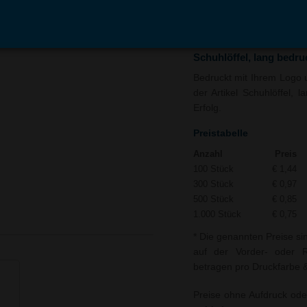
In den
Auf
Warenkorb
Merk
Schuhlöffel, lang bedr
Bedruckt mit Ihrem Logo 
der Artikel Schuhlöffel, 
Erfolg.
Preistabelle
Anzahl
Preis
100 Stück
€ 1,44
300 Stück
€ 0,97
500 Stück
€ 0,85
1.000 Stück
€ 0,75
* Die genannten Preise si
auf der Vorder- oder Rü
betragen pro Druckfarbe & 
Preise ohne Aufdruck ode