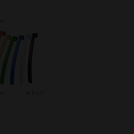
iff
uck
ab € 1.17