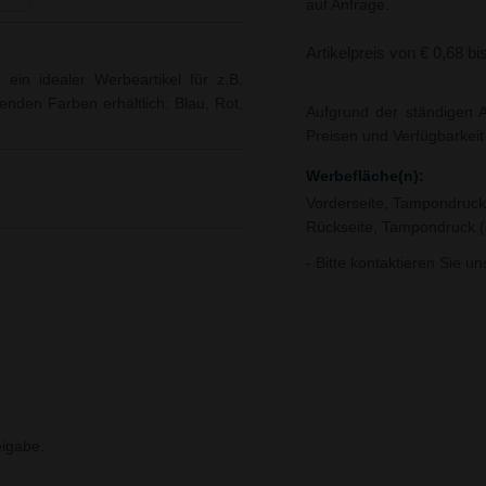
auf Anfrage.
Artikelpreis von € 0,68 bi
 ein idealer Werbeartikel für z.B.
genden Farben erhältlich: Blau, Rot,
Aufgrund der ständigen A
Preisen und Verfügbarkei
Werbefläche(n):
Vorderseite, Tampondruck
Rückseite, Tampondruck (
- Bitte kontaktieren Sie u
igabe.