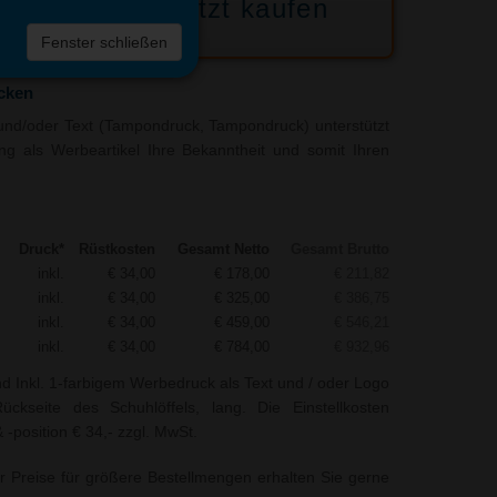
Jetzt kaufen
 die
Fenster schließen
liste
ucken
und/oder Text (Tampondruck, Tampondruck) unterstützt
lang als Werbeartikel Ihre Bekanntheit und somit Ihren
Druck*
Rüstkosten
Gesamt Netto
Gesamt Brutto
inkl.
€ 34,00
€ 178,00
€ 211,82
inkl.
€ 34,00
€ 325,00
€ 386,75
inkl.
€ 34,00
€ 459,00
€ 546,21
inkl.
€ 34,00
€ 784,00
€ 932,96
nd Inkl. 1-farbigem Werbedruck als Text und / oder Logo
ckseite des Schuhlöffels, lang. Die Einstellkosten
-position € 34,- zzgl. MwSt.
r Preise für größere Bestellmengen erhalten Sie gerne