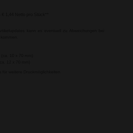
s € 1,44 Netto pro Stück**
rtikelupdates kann es eventuell zu Abweichungen bei
t kommen.
 (ca. 10 x 70 mm)
ca. 12 x 70 mm)
ns für weitere Druckmöglichkeiten.