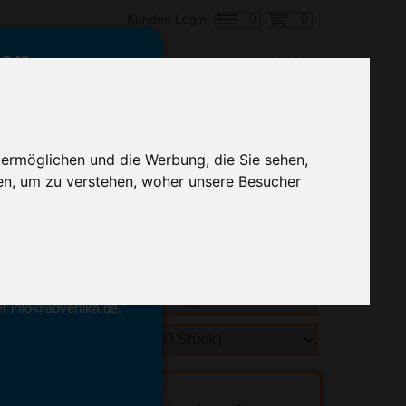
0
0
Kunden Login
en,
€ 0,68
ringung ab:
 ermöglichen und die Werbung, die Sie sehen,
alle Preise zzgl. MwSt.
en, um zu verstehen, woher unsere Besucher
hnelle Preiskalkulation
geben.
emittel-Experten
r info@advertika.de.
ebot