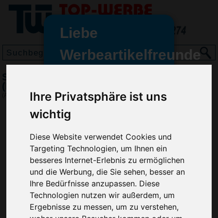
Liebe
Werbeartikelfreunde
und -
Schokolanden Täfelchen Weihnachten
wir sind wieder für Sie da
(MAXI), Weiß
Ihre Privatsphäre ist uns
freundinnen,
(Art.-Nr.:
SW2429-002
)
wichtig
Seit dem 11. Januar 2022 haben
wir unsere aktiven Geschäfte an
die Firma Advertika übergeben.
Diese Website verwendet Cookies und
Targeting Technologien, um Ihnen ein
Ab sofort können Sie sich bei
besseres Internet-Erlebnis zu ermöglichen
Anfragen und Bestellungen
und die Werbung, die Sie sehen, besser an
vertrauensvoll an Ihre neuen
Ihre Bedürfnisse anzupassen. Diese
Werbemittel-Experten Christian
Technologien nutzen wir außerdem, um
Walter und Nico Vieira wenden.
Ergebnisse zu messen, um zu verstehen,