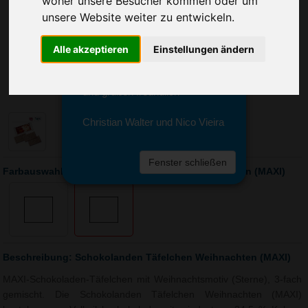
woher unsere Besucher kommen oder um
Sie erreichen sie von Montag bis
unsere Website weiter zu entwickeln.
Freitag zwischen 8 und 18 Uhr
unter 0611 94 585 2749 oder
info@advertika.de.
Alle akzeptieren
Einstellungen ändern
Wir freuen uns auf Ihre Anfrage
und grüßen freundlich
Christian Walter und Nico Vieira
Fenster schließen
Farbauswahl: Schokolanden Täfelchen Weihnachten (MAXI)
Beschreibung: Schokolanden Täfelchen Weihnachten (MAXI)
MAXI-Schokoladen-Täfelchen mit Weihnachtsmotiv (Sterne), 3-fach
gemischt. Die Schokolanden Täfelchen Weihnachten (MAXI)