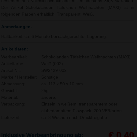
bestehen aus Vollmilchschokolade mit mindestens 34,5 % Kakao.
Der Artikel Schokolanden Täfelchen Weihnachten (MAXI) ist in
folgenden Farben erhältlich: Transparent, Weiß.
Anmerkungen:
Haltbarkeit: ca. 6 Monate bei sachgerechter Lagerung.
Artikeldaten:
Werbeartikel:
Schokolanden Täfelchen Weihnachten (MAXI)
Artikelfarbe:
Weiß (002)
Artikel Nr.:
SW2429-002
Marke / Hersteller:
Sonstige
Abmessung:
ca. 113 x 50 x 10 mm
Gewicht:
25g
Material:
andere,
Verpackung:
Einzeln in weißem, transparentem oder
alubedampftem Flowpack. 200 VE/Karton
Lieferzeit:
ca. 3 Wochen nach Druckfreigabe.
€ 0,40
Inklusive Werbeanbringung ab: