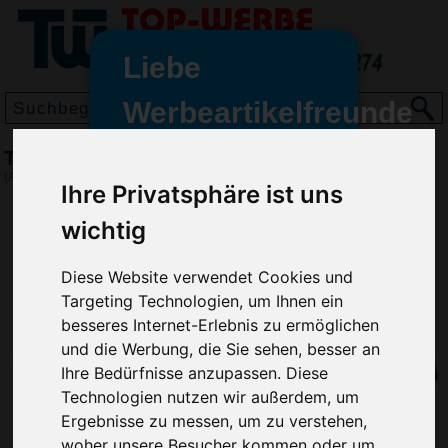
Liebe
Werbeartikelfreunde
und -
Tafelschokolade, Blau
wir sind wieder für Sie da
(Art.-Nr.:
3238-005
)
Ihre Privatsphäre ist uns
freundinnen,
wichtig
Seit dem 11. Januar 2022 haben
wir unsere aktiven Geschäfte an
die Firma Advertika übergeben.
Diese Website verwendet Cookies und
Targeting Technologien, um Ihnen ein
Ab sofort können Sie sich bei
besseres Internet-Erlebnis zu ermöglichen
Anfragen und Bestellungen
und die Werbung, die Sie sehen, besser an
vertrauensvoll an Ihre neuen
Ihre Bedürfnisse anzupassen. Diese
Werbemittel-Experten Christian
Technologien nutzen wir außerdem, um
Walter und Nico Vieira wenden.
Ergebnisse zu messen, um zu verstehen,
woher unsere Besucher kommen oder um