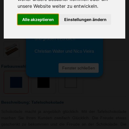
Sie erreichen sie von Montag bis
unsere Website weiter zu entwickeln.
Freitag zwischen 8 und 18 Uhr
unter 0611 94 585 2749 oder
Alle akzeptieren
Einstellungen ändern
info@advertika.de.
Wir freuen uns auf Ihre Anfrage
und grüßen freundlich
Christian Walter und Nico Vieira
Farbauswahl: Tafelschokolade
Fenster schließen
Beschreibung: Tafelschokolade
Schokolade macht ja angeblich glücklich. Mit der Tafelschokolade
machen Sie Ihren Kunden zweifach Glücklich. Die Freude etwas
geschenkt zu bekommen und die Freude an der Schokolade. Die