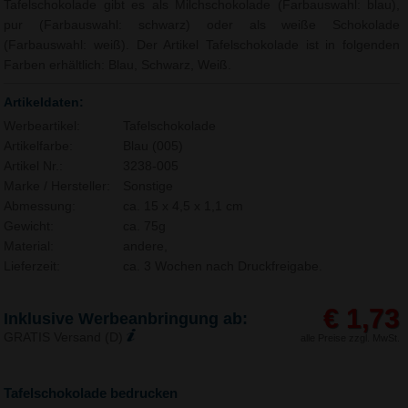
Tafelschokolade gibt es als Milchschokolade (Farbauswahl: blau),
pur (Farbauswahl: schwarz) oder als weiße Schokolade
(Farbauswahl: weiß). Der Artikel Tafelschokolade ist in folgenden
Farben erhältlich: Blau, Schwarz, Weiß.
Artikeldaten:
Werbeartikel:
Tafelschokolade
Artikelfarbe:
Blau (005)
Artikel Nr.:
3238-005
Marke / Hersteller:
Sonstige
Abmessung:
ca. 15 x 4,5 x 1,1 cm
Gewicht:
ca. 75g
Material:
andere,
Lieferzeit:
ca. 3 Wochen nach Druckfreigabe.
€ 1,73
Inklusive Werbeanbringung ab:
GRATIS Versand (D)
alle Preise zzgl. MwSt.
Tafelschokolade bedrucken