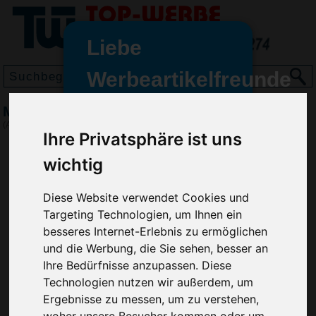
Liebe
Werbeartikelfreunde
und -
Mini Schokoladen Weihnachtsmann
wir sind wieder für Sie da
(Art.-Nr.:
SW2435
)
Ihre Privatsphäre ist uns
freundinnen,
wichtig
Seit dem 11. Januar 2022 haben
wir unsere aktiven Geschäfte an
die Firma Advertika übergeben.
Diese Website verwendet Cookies und
Targeting Technologien, um Ihnen ein
Ab sofort können Sie sich bei
besseres Internet-Erlebnis zu ermöglichen
Anfragen und Bestellungen
und die Werbung, die Sie sehen, besser an
vertrauensvoll an Ihre neuen
Ihre Bedürfnisse anzupassen. Diese
Werbemittel-Experten Christian
Technologien nutzen wir außerdem, um
Walter und Nico Vieira wenden.
Ergebnisse zu messen, um zu verstehen,
woher unsere Besucher kommen oder um