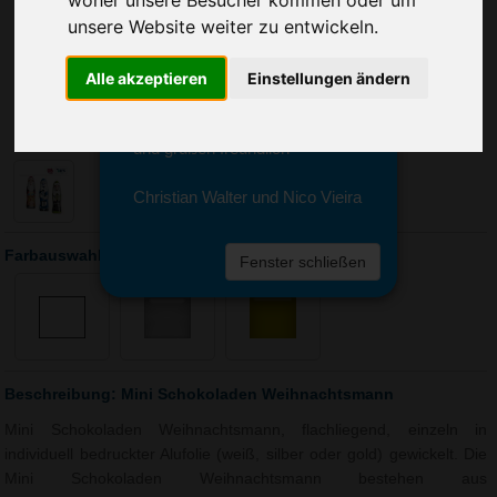
Sie erreichen sie von Montag bis
unsere Website weiter zu entwickeln.
Freitag zwischen 8 und 18 Uhr
unter 0611 94 585 2749 oder
info@advertika.de.
Alle akzeptieren
Einstellungen ändern
Wir freuen uns auf Ihre Anfrage
und grüßen freundlich
Christian Walter und Nico Vieira
Farbauswahl: Mini Schokoladen Weihnachtsmann
Fenster schließen
Beschreibung: Mini Schokoladen Weihnachtsmann
Mini Schokoladen Weihnachtsmann, flachliegend, einzeln in
individuell bedruckter Alufolie (weiß, silber oder gold) gewickelt. Die
Mini Schokoladen Weihnachtsmann bestehen aus