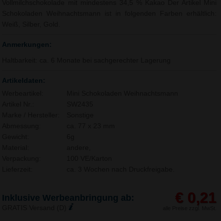
Vollmilchschokolade mit mindestens 34,5 % Kakao Der Artikel Mini
Schokoladen Weihnachtsmann ist in folgenden Farben erhältlich:
Weiß, Silber, Gold.
Anmerkungen:
Haltbarkeit: ca. 6 Monate bei sachgerechter Lagerung
Artikeldaten:
Werbeartikel:
Mini Schokoladen Weihnachtsmann
Artikel Nr.:
SW2435
Marke / Hersteller:
Sonstige
Abmessung:
ca. 77 x 23 mm
Gewicht:
6g
Material:
andere,
Verpackung:
100 VE/Karton
Lieferzeit:
ca. 3 Wochen nach Druckfreigabe.
€ 0,21
Inklusive Werbeanbringung ab:
GRATIS Versand (D)
alle Preise zzgl. MwSt.