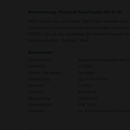
Beschreibung: Pussycat Geduldspiel-Set Jo-Jo
Sieht schick aus und macht Spaß beim Knobeln und S
integrierten, unterschiedlichen Geduldspielen (Artikel
03485). Nur als Set bestellbar! Der Artikel Pussycat Ge
Farben erhältlich: Schwarz, Weiß.
Artikeldaten:
Werbeartikel:
Pussycat Geduldspiel-Set J
Artikel Nr.:
EL3367
Marke / Hersteller:
Sonstige
Abmessung:
ca. 0 x 0 x 0 mm
Gewicht:
0,16kg
Material:
Kunststoff,
Verpackung:
Polybeutel
Bestelleinheit:
995 Stück
Lieferzeit:
ca. 3 Wochen nach Druckfre