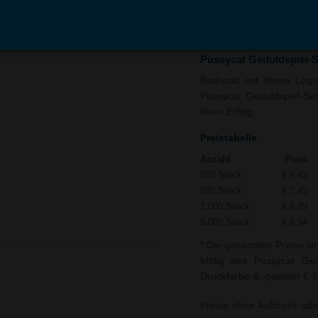
In den
Auf
Warenkorb
Merk
Pussycat Geduldspiel-S
Bedruckt mit Ihrem Logo 
Pussycat Geduldspiel-Se
Ihren Erfolg.
Preistabelle
Anzahl
Preis
100 Stück
€ 9,42
500 Stück
€ 7,45
1.000 Stück
€ 6,89
5.000 Stück
€ 6,54
* Die genannten Preise si
Mittig des Pussycat Ged
Druckfarbe & -position € 3
Preise ohne Aufdruck ode