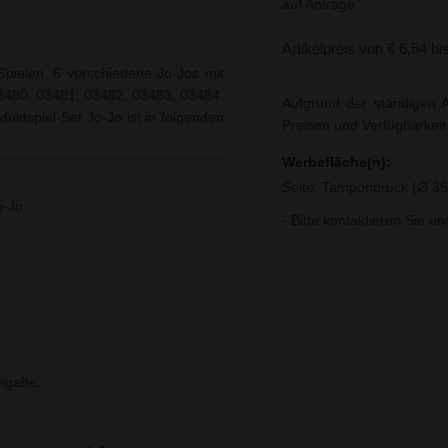
auf Anfrage.
Artikelpreis von € 6,54 bi
pielen. 6 verschiedene Jo-Jos mit
 03480, 03481, 03482, 03483, 03484,
Aufgrund der ständigen A
duldspiel-Set Jo-Jo ist in folgenden
Preisen und Verfügbarkei
Werbefläche(n):
Seite, Tampondruck (Ø 
o-Jo
- Bitte kontaktieren Sie u
igabe.