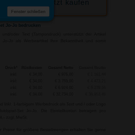
Jetzt kaufen
 die
Fenster schließen
liste
et Jo-Jo bedrucken
und/oder Text (Tampondruck) unterstützt der Artikel
t Jo-Jo als Werbeartikel Ihre Bekanntheit und somit
Druck*
Rüstkosten
Gesamt Netto
Gesamt Brutto
inkl.
€ 34,00
€ 976,00
€ 1.161,44
inkl.
€ 34,00
€ 3.759,00
€ 4.473,21
inkl.
€ 34,00
€ 6.924,00
€ 8.239,56
inkl.
€ 34,00
€ 32.734,00
€ 38.953,46
nd Inkl. 1-farbigem Werbedruck als Text und / oder Logo
uldspiel-Set Jo-Jo. Die Einstellkosten betragen pro
4,- zzgl. MwSt.
r Preise für größere Bestellmengen erhalten Sie gerne