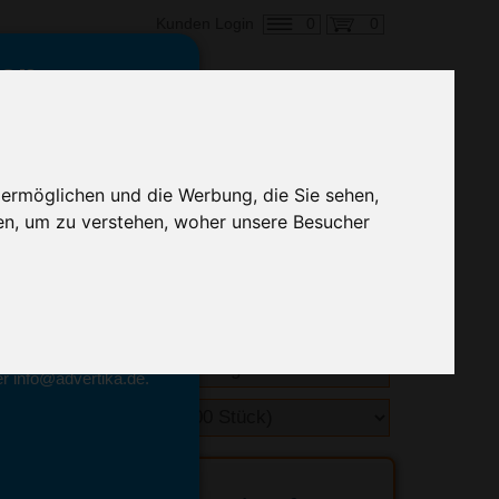
0
0
Kunden Login
en,
€ 6,54
ringung ab:
 ermöglichen und die Werbung, die Sie sehen,
alle Preise zzgl. MwSt.
en, um zu verstehen, woher unsere Besucher
hnelle Preiskalkulation
geben.
emittel-Experten
r info@advertika.de.
ebot