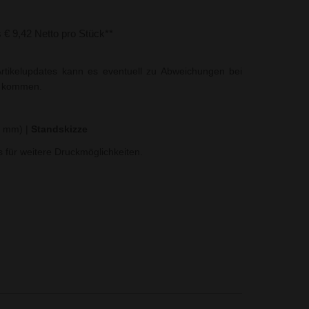
s € 9,42 Netto pro Stück**
rtikelupdates kann es eventuell zu Abweichungen bei
t kommen.
35 mm)
|
Standskizze
ns für weitere Druckmöglichkeiten.