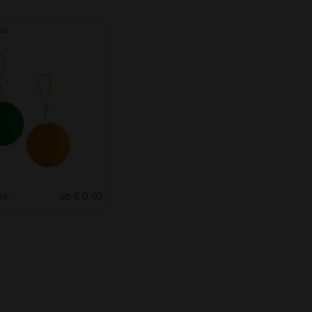
sc
uck
ab € 0.40